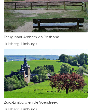
Terug naar Arnhem via Posbank
Hulsberg (
Limburg
)
Zuid-Limburg en de Voerstreek
Hulsberg (
Limburg
)