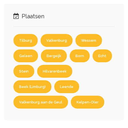
Plaatsen
Tilburg
Valkenburg
Wessem
Geleen
Bergeijk
Born
Echt
Stein
Hilvarenbeek
Beek (Limburg)
Leende
Valkenburg aan de Geul
Kelpen-Oler