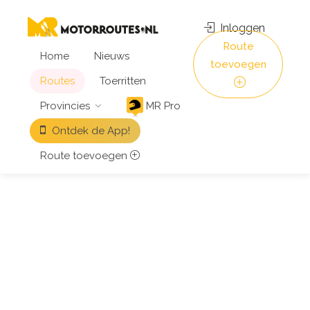
Inloggen
Route
Home
Nieuws
toevoegen
Routes
Toerritten
Provincies
MR Pro
Ontdek de App!
Route toevoegen