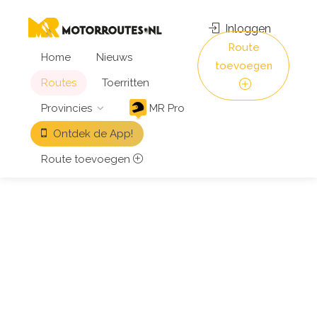
Inloggen
Route
Home
Nieuws
toevoegen
Routes
Toerritten
Provincies
MR Pro
Ontdek de App!
Route toevoegen