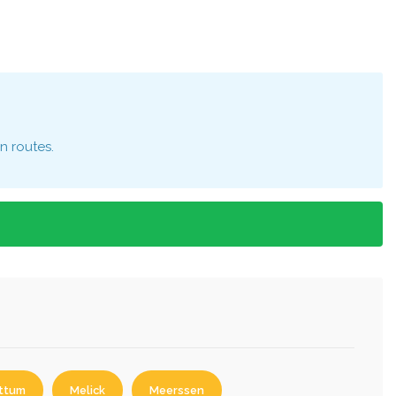
n routes.
ttum
Melick
Meerssen