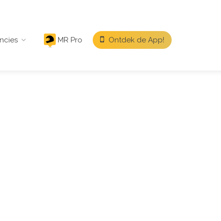
ncies
MR Pro
Ontdek de App!