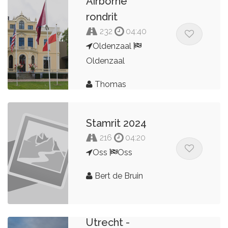
Airborne
rondrit
232
04:40
Oldenzaal
Oldenzaal
Thomas
Stamrit 2024
216
04:20
Oss
Oss
Bert de Bruin
Utrecht -