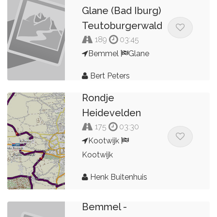
Glane (Bad Iburg)
Teutoburgerwald
189
03:45
Bemmel
Glane
Bert Peters
Rondje
Heidevelden
175
03:30
Kootwijk
Kootwijk
Henk Buitenhuis
Route
Bemmel -