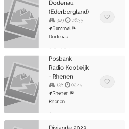
Dodenau
(Ederbergland)
329
06:35
Bemmel
Dodenau
Rhenen -
Bert Peters
Posbank -
Radio Kootwijk
- Rhenen
138
02:45
Rhenen
Rhenen
Peter
Diviande 2023