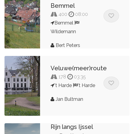
Bemmel
400
08:00
Bemmel
Wildemann
Bert Peters
Veluwe(meer)route
178
03:35
't Harde
't Harde
Jan Bultman
Dagtrip boven
Rijn langs Ijssel