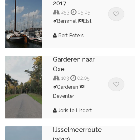
2017
253
05:05
Bemmel
Elst
Bert Peters
Garderen naar
Oxe
103
02:05
Garderen
Deventer
Joris te Lindert
IJsselmeerroute
(2017)