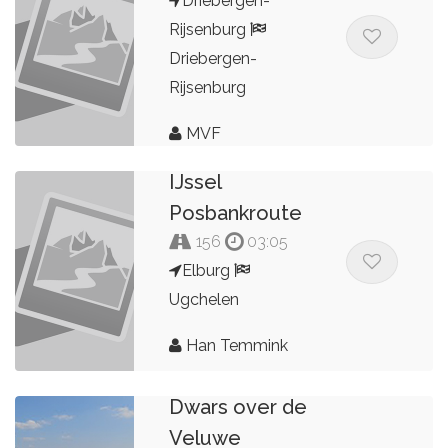
Driebergen-
Rijsenburg
Driebergen-
Rijsenburg
MVF
IJssel
Posbankroute
156
03:05
Elburg
Ugchelen
Han Temmink
Dwars over de
Veluwe