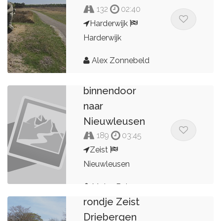
132
02:40
Harderwijk
Harderwijk
Alex Zonnebeld
Veluwe
binnendoor
naar
Nieuwleusen
189
03:45
Zeist
Nieuwleusen
Motor Babes
rondje Zeist
Driebergen