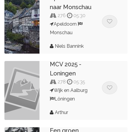
naar Monschau
276
05:30
Apeldoorn
Monschau
Niels Bannink
MCV 2025 -
Loningen
278
05:35
Wijk en Aalburg
Löningen
Arthur
Een groen