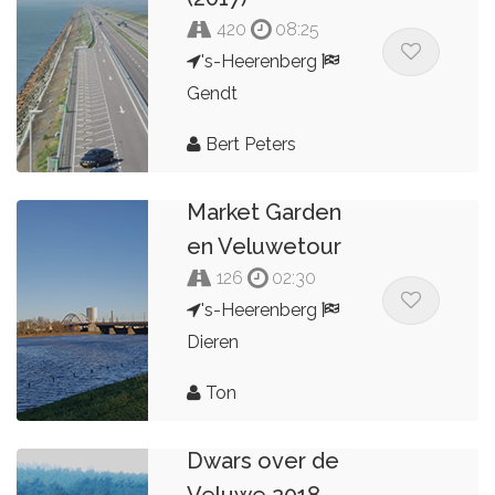
420
08:25
's-Heerenberg
Gendt
Bert Peters
Market Garden
en Veluwetour
126
02:30
's-Heerenberg
Dieren
Ton
Dwars over de
Veluwe 2018