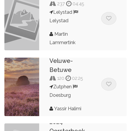
237
04:45
Lelystad
Lelystad
Martin
Lammertink
Veluwe-
Betuwe
120
02:25
Zutphen
Doesburg
Yassir Halimi
2024