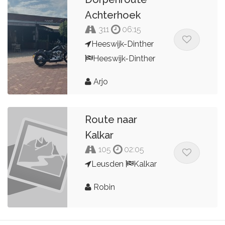
Achterhoek
311
06:15
Heeswijk-Dinther
Heeswijk-Dinther
Arjo
Route naar
Kalkar
105
02:05
Leusden
Kalkar
Robin