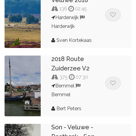
136
02:45
Harderwijk
Harderwijk
Sven Kortekaas
2018 Route
Zuiderzee V2
375
07:30
Bemmel
Bemmel
Bert Peters
Son - Veluwe -