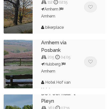
112
02:15
Arnhem
Arnhem
bikerplace
Terug naar
Arnhem via
Posbank
205
04:05
Hulsberg
Arnhem
Hotel Hof van
Hulsberg
De Peer naar 't
Pleyn
363
07:15