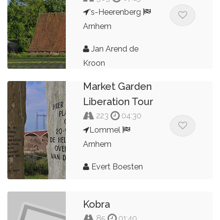
's-Heerenberg
Arnhem
Jan Arend de
Kroon
Market Garden
Liberation Tour
223
04:30
Lommel
Arnhem
Evert Boesten
Kobra
85
01:40