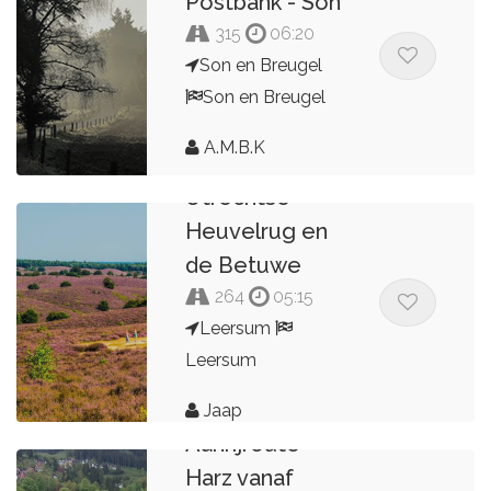
Postbank - Son
315
06:20
Son en Breugel
Son en Breugel
A.M.B.K
Utrechtse
Heuvelrug en
de Betuwe
264
05:15
Leersum
Leersum
Jaap
Aanrijroute
Harz vanaf