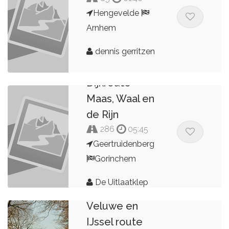
Hengevelde
Arnhem
dennis gerritzen
Dijkroute
Maas, Waal en
de Rijn
286
05:45
Geertruidenberg
Gorinchem
De Uitlaatklep
Veluwe en
IJssel route