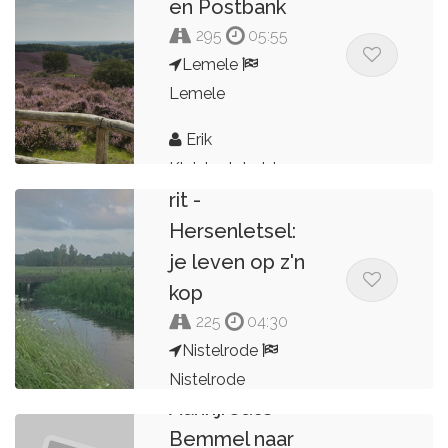
en Postbank
295
05:55
Lemele
Lemele
MTC Nisseroi
Erik
Goede Doelen
Kleinlugtebeld
rit -
Hersenletsel:
je leven op z'n
kop
225
04:30
Nistelrode
Nistelrode
Aanrijroute
MTC Nisseroi
Bemmel naar