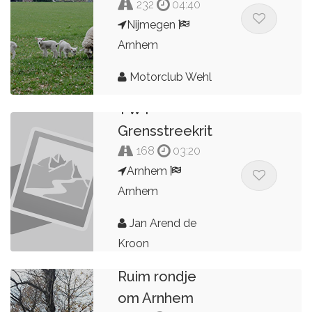
232
04:40
Nijmegen
Arnhem
Motorclub Wehl
TWT
Grensstreekrit
168
03:20
Arnhem
Arnhem
Jan Arend de
Kroon
Ruim rondje
om Arnhem