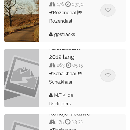
176
03:30
Rozendaal
Rozendaal
gpstracks
Koekstadrit
2012 lang
263
05:15
Schalkhaar
Schalkhaar
M.T.K. de
IJselrijders
Rondje Veluwe
175
03:30