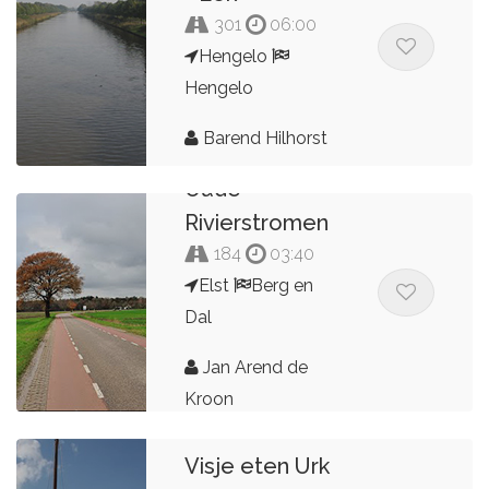
301
06:00
Hengelo
Hengelo
Barend Hilhorst
Oude
Rivierstromen
184
03:40
Elst
Berg en
Dal
Jan Arend de
Kroon
Visje eten Urk