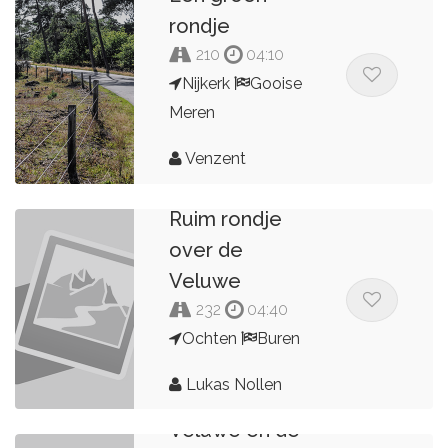
rondje
210
04:10
Nijkerk
Gooise
Meren
Venzent
Ruim rondje
over de
Veluwe
232
04:40
Ochten
Buren
Lukas Nollen
Veluwe en de