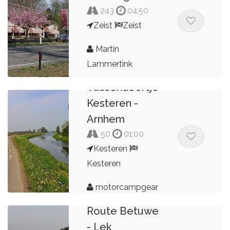
243
04:50
Zeist
Zeist
Martin
Lammertink
Tussendoortje
Kesteren -
Arnhem
50
01:00
Kesteren
Kesteren
motorcampgear
Route Betuwe
- Lek