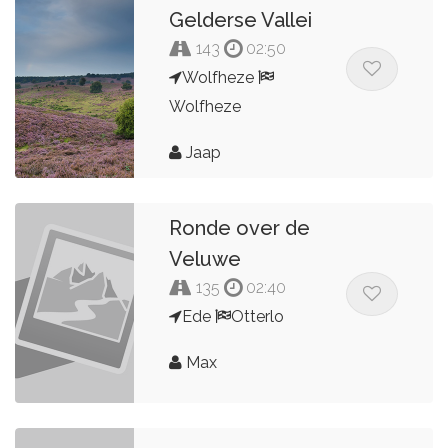
Gelderse Vallei
143
02:50
Wolfheze
Wolfheze
Jaap
Ronde over de
Veluwe
135
02:40
Ede
Otterlo
Max