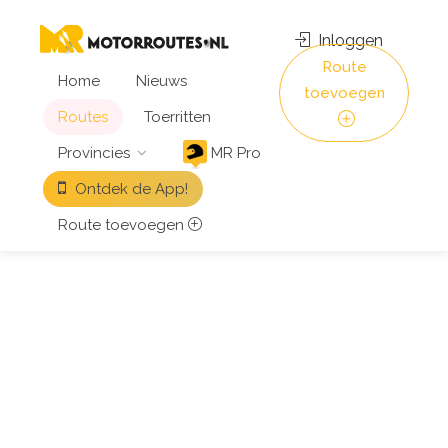
Inloggen
Route
Home
Nieuws
toevoegen
Routes
Toerritten
Provincies
MR Pro
Ontdek de App!
Route toevoegen