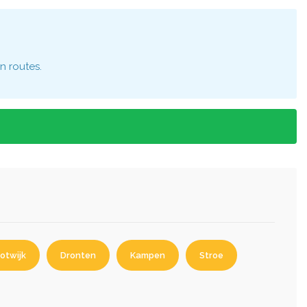
n routes.
otwijk
Dronten
Kampen
Stroe