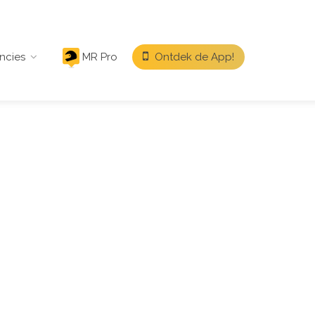
ncies
MR Pro
Ontdek de App!