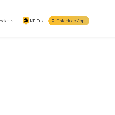
ncies
MR Pro
Ontdek de App!