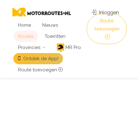
Inloggen
Route
Home
Nieuws
toevoegen
Routes
Toerritten
Provincies
MR Pro
Ontdek de App!
Route toevoegen