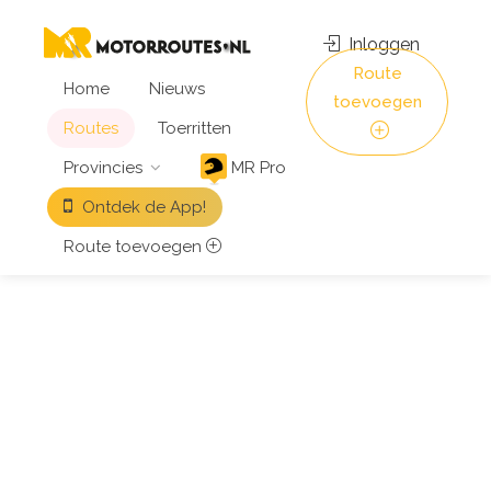
Inloggen
Route
Home
Nieuws
toevoegen
Routes
Toerritten
Provincies
MR Pro
Ontdek de App!
Route toevoegen