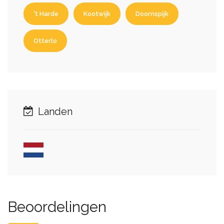
't Harde
Kootwijk
Doornspijk
Otterlo
Landen
Beoordelingen