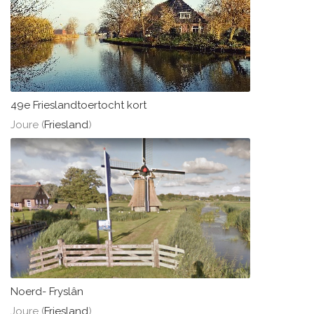
49e Frieslandtoertocht kort
Joure (
Friesland
)
Noerd- Fryslân
Joure (
Friesland
)