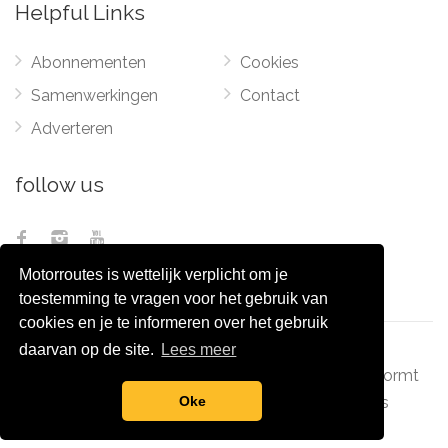
Helpful Links
Abonnementen
Cookies
Samenwerkingen
Contact
Adverteren
follow us
Motorroutes is wettelijk verplicht om je
toestemming te vragen voor het gebruik van
cookies en je te informeren over het gebruik
daarvan op de site.
Lees meer
© 2012 - 2026
Pixel Monsters
-
Motorroutes.nl
vormt
samen met o.a
grootverzet.nl
Pixel Monsters
Oke