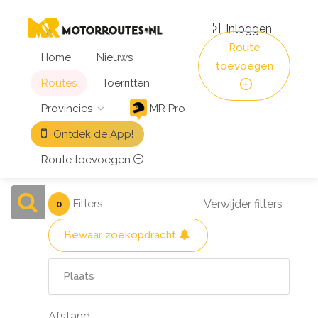
Inloggen
Route
Home
Nieuws
toevoegen
Routes
Toerritten
Provincies
MR Pro
Ontdek de App!
Route toevoegen
Filters
Verwijder filters
0
Bewaar zoekopdracht
Afstand