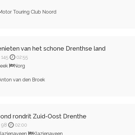
otor Touring Club Noord
nieten van het schone Drenthse land
145
02:55
Leek
Norg
nton van den Broek
ond rondrit Zuid-Oost Drenthe
98
02:00
lazienaveen
Klazienaveen