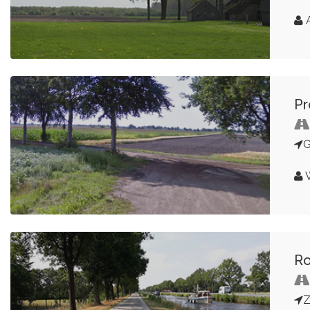
A
Pr
G
W
Ro
Z