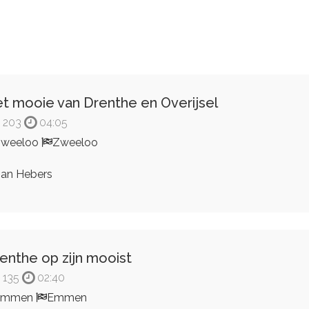
t mooie van Drenthe en Overijsel
203
04:05
Zweeloo
Zweeloo
an Hebers
enthe op zijn mooist
135
02:40
Emmen
Emmen