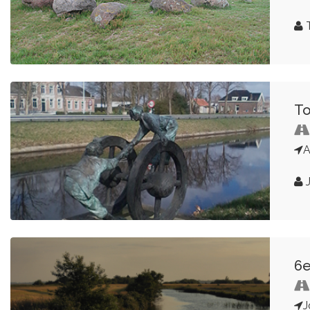
To
A
J
6e
J