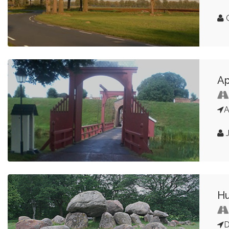
G
Ap
A
J
Hu