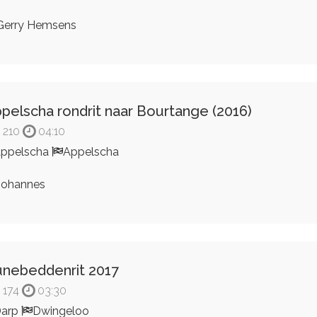
erry Hemsens
pelscha rondrit naar Bourtange (2016)
210
04:10
ppelscha
Appelscha
ohannes
nebeddenrit 2017
174
03:30
Darp
Dwingeloo