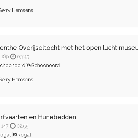
erry Hemsens
enthe Overijseltocht met het open lucht mus
189
03:45
Schoonoord
Schoonoord
erry Hemsens
rfvaarten en Hunebedden
147
02:55
Rogat
Rogat