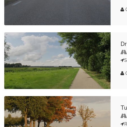
G
Dr
G
Tu