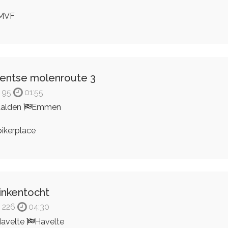
MVF
entse molenroute 3
95
01:55
alden
Emmen
ikerplace
inkentocht
226
04:30
avelte
Havelte