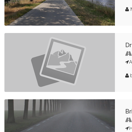
Dr
A
b
Br
H