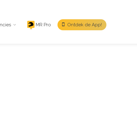
ncies
MR Pro
Ontdek de App!