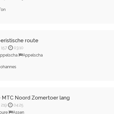
Ton
eristische route
157
03:10
ppelscha
Appelscha
ohannes
 MTC Noord Zomertoer lang
219
04:25
oure
Assen