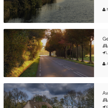
M
Ge
A
Av
K