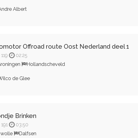
ndre Albert
omotor Offroad route Oost Nederland deel 1
119
02:25
roningen
Hollandscheveld
ilco de Glee
ndje Brinken
191
03:50
wolle
Dalfsen