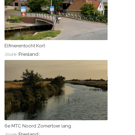
Elfmerentocht Kort
Joure (
Friesland
)
6e MTC Noord Zomertoer lang
Joure (
Friesland
)