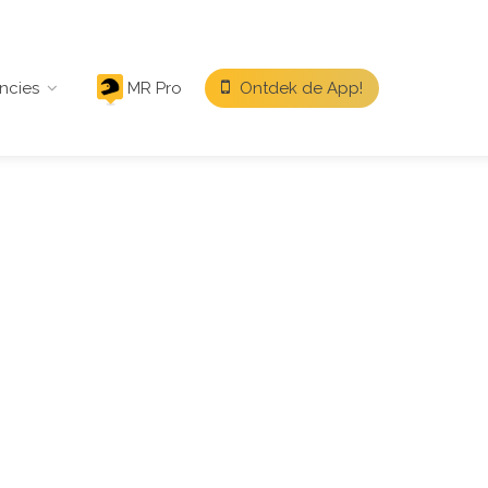
ncies
MR Pro
Ontdek de App!