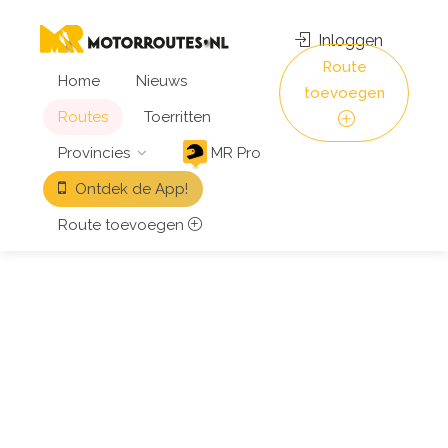
Inloggen
Route
Home
Nieuws
toevoegen
Routes
Toerritten
Provincies
MR Pro
Ontdek de App!
Route toevoegen