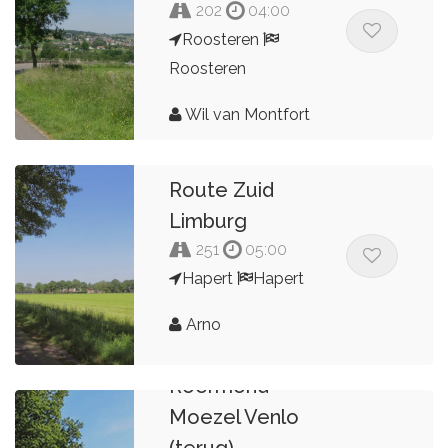
202
04:00
Roosteren
Roosteren
Wil van Montfort
Route Zuid
Limburg
251
05:00
Hapert
Hapert
Arno
Smokkeltoer
Roermond
Moezel Venlo