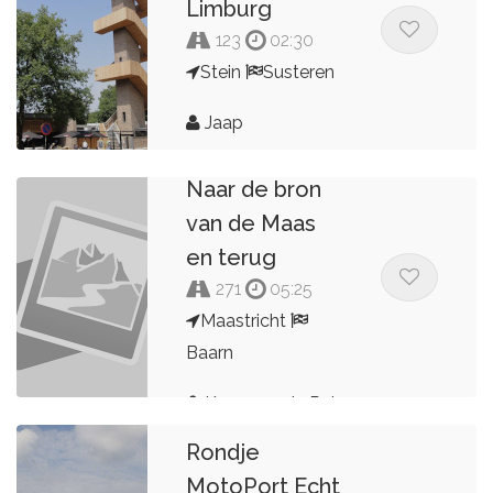
Limburg
123
02:30
Stein
Susteren
Jaap
Dag 5 vd 5
Naar de bron
van de Maas
en terug
271
05:25
Maastricht
Baarn
Kees van de Pol
Rondje
MotoPort Echt