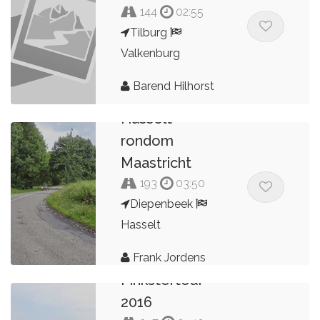
144
02:55
Tilburg
Valkenburg
Barend Hilhorst
Hasselt
rondom
Maastricht
193
03:50
Diepenbeek
Hasselt
Frank Jordens
Pinkstertour
2016