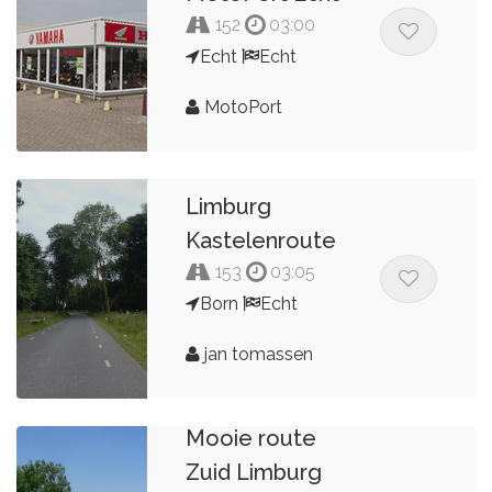
152
03:00
Echt
Echt
MotoPort
Limburg
Kastelenroute
153
03:05
Born
Echt
jan tomassen
Mooie route
Zuid Limburg