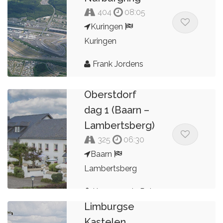
404
08:05
Kuringen
Kuringen
Frank Jordens
11 dagen
Oberstdorf
dag 1 (Baarn –
Lambertsberg)
325
06:30
Baarn
Lambertsberg
Zuid-
Kees van de Pol
Limburgse
Kastelen