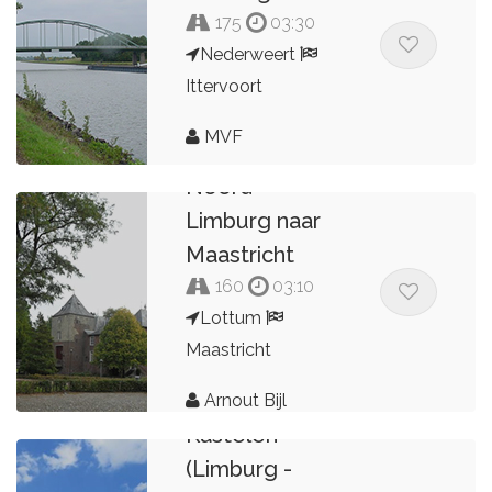
175
03:30
Nederweert
Ittervoort
MVF
Noord-
Limburg naar
Maastricht
160
03:10
Lottum
Maastricht
Landhuizen &
Arnout Bijl
Kastelen
(Limburg -