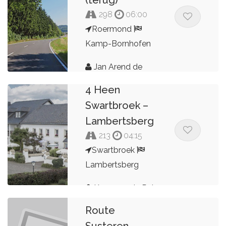
(terug)
298
06:00
Roermond
Kamp-Bornhofen
Jan Arend de
Lambertsberg
Kroon
4 Heen
Swartbroek –
Lambertsberg
213
04:15
Swartbroek
Lambertsberg
Kees van de Pol
Route