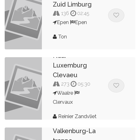
Zuid Limburg
136
02:45
Epen
Epen
Ton
Naar
Luxemburg
Clevaeu
273
05:30
Waalre
Clervaux
Reinier Zandvliet
2026
Valkenburg-La