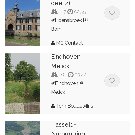
deel 2)
147
02:55
Hoensbroek
Born
MC Contact
Dordrecht
Eindhoven-
Melick
184
03:40
Eindhoven
Melick
Tom Boudewijns
Hasselt -
Nürburgring