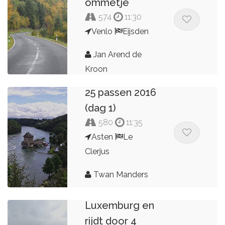
ommetje
574
11:30
Venlo
Eijsden
Jan Arend de
Kroon
25 passen 2016
(dag 1)
580
11:35
Asten
Le
Clerjus
Twan Manders
Kop van
Luxemburg en
rijdt door 4