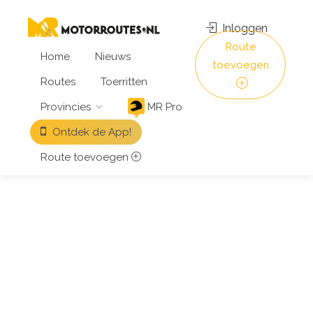
Inloggen
Route
Home
Nieuws
toevoegen
Routes
Toerritten
Provincies
MR Pro
Ontdek de App!
Route toevoegen