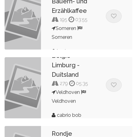
Bauern- und
Erzählkaffee
195
03:55
Someren
Someren
jan tomassen
Belgie -
Limburg -
Duitsland
279
05:35
Veldhoven
Veldhoven
cabrio bob
Rondje