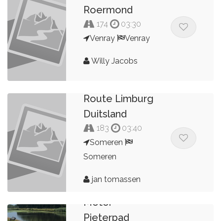
Roermond
174
03:30
Venray
Venray
Willy Jacobs
Route Limburg
Duitsland
183
03:40
Someren
Someren
jan tomassen
Motor
Pieterpad