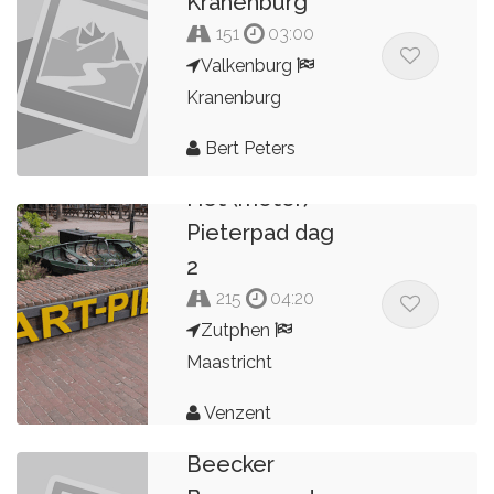
Kranenburg
151
03:00
Valkenburg
Kranenburg
Bert Peters
Het (motor)
Pieterpad dag
2
215
04:20
Zutphen
Maastricht
Venzent
Route naar
Beecker