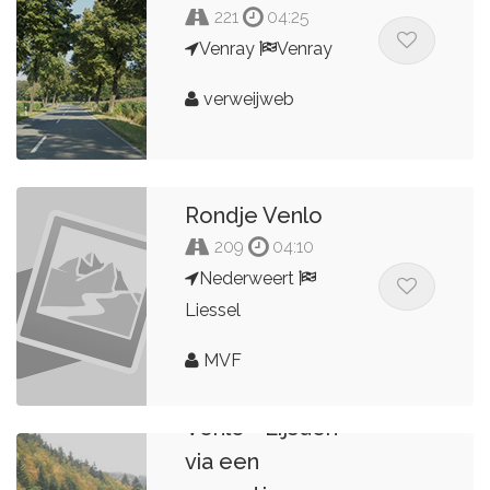
221
04:25
Venray
Venray
verweijweb
Rondje Venlo
209
04:10
Nederweert
Liessel
MVF
Venlo - Eijsden
via een