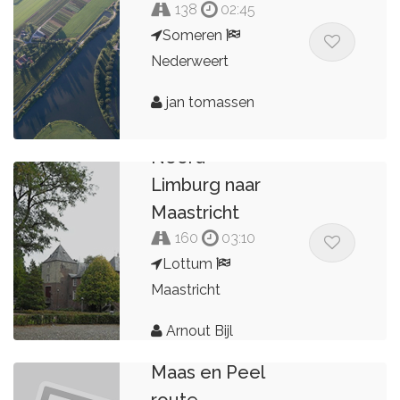
138
02:45
Someren
Nederweert
jan tomassen
Noord-
Limburg naar
Maastricht
160
03:10
Lottum
Maastricht
Arnout Bijl
Maas en Peel
route