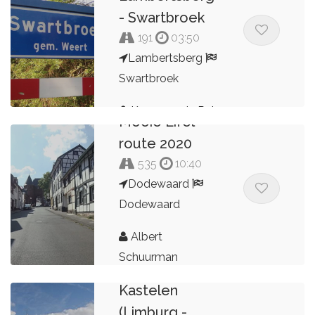
- Swartbroek
191
03:50
Lambertsberg
Swartbroek
Kees van de Pol
Mooie Eifel
route 2020
535
10:40
Dodewaard
Dodewaard
Albert
Schuurman
Landhuizen &
Kastelen
(Limburg -