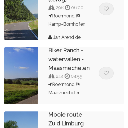
298
06:00
Roermond
Kamp-Bornhofen
Jan Arend de
Roemond -
Kroon
Biker Ranch -
watervallen -
Maasmechelen
244
04:55
Roermond
Maasmechelen
bxb0121
Mooie route
Zuid Limburg