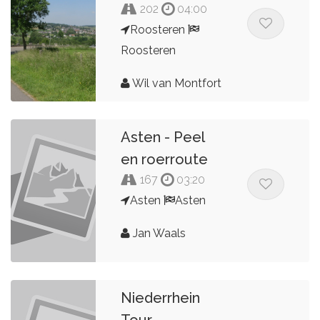
202
04:00
Roosteren
Roosteren
Wil van Montfort
Asten - Peel
en roerroute
167
03:20
Asten
Asten
Jan Waals
Niederrhein