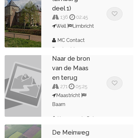
deel 1)
136
02:45
Well
Limbricht
MC Contact
Dag 5 vd 5
Dordrecht
Naar de bron
van de Maas
en terug
271
05:25
Maastricht
Baarn
Kees van de Pol
De Meinweg