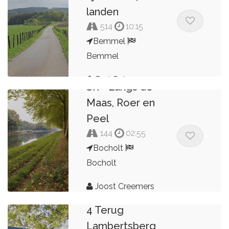
landen
514
10:15
Bemmel
Bemmel
Bert Peters
SR - Langs de
Maas, Roer en
Peel
144
02:55
Bocholt
Bocholt
Joost Creemers
Lambertsberg
4 Terug
Lambertsberg