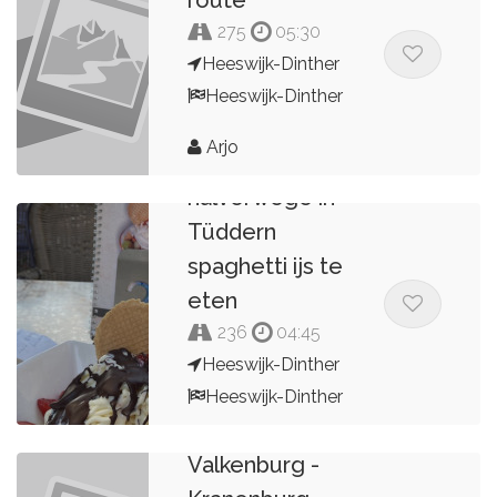
275
05:30
Heeswijk-Dinther
Heeswijk-Dinther
Arjo
Mooie rit om
halverwege in
Tüddern
spaghetti ijs te
eten
236
04:45
Heeswijk-Dinther
Heeswijk-Dinther
Arjo
Valkenburg -