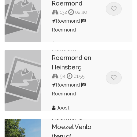
Roermond
132
02:40
Roermond
Roermond
Joost
Rondom
Roermond en
Heinsberg
94
01:55
Roermond
Roermond
Smokkeltoer
Joost
Roermond
Moezel Venlo
(terug)