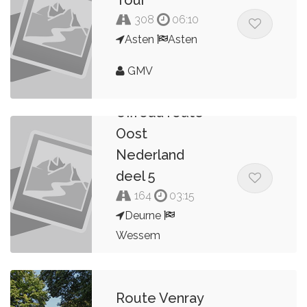
Tour
308
06:10
Asten
Asten
GMV
Promotor
Offroad route
Oost
Nederland
deel 5
164
03:15
Deurne
Wessem
Wilco de Glee
Route Venray