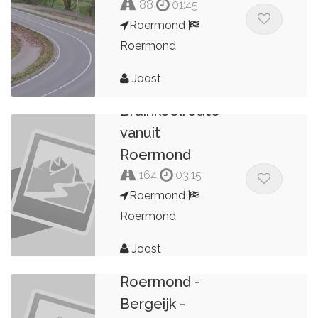
88
01:45
Roermond
Roermond
Joost
Bruinkoolroute
vanuit
Roermond
164
03:15
Roermond
Roermond
Joost
Rondje
Roermond -
Bergeijk -