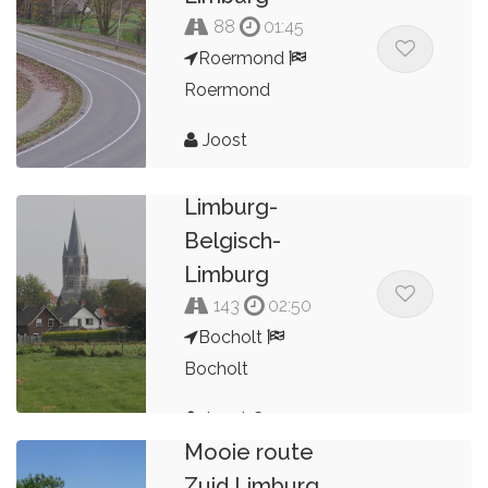
88
01:45
Roermond
Roermond
Joost
SR - Tour-
Limburg-
Belgisch-
Limburg
143
02:50
Bocholt
Bocholt
Joost Creemers
Mooie route
Zuid Limburg