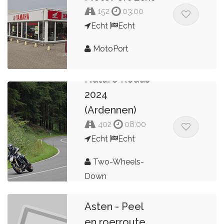
152
03:00
Echt
Echt
MotoPort
Nature Roads
2024
(Ardennen)
402
08:00
Echt
Echt
Two-Wheels-
Down
Asten - Peel
en roerroute