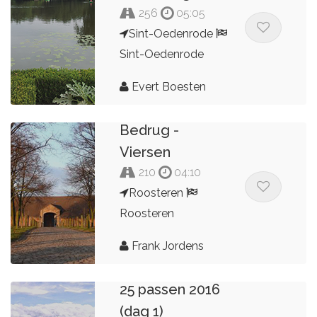
256
05:05
Sint-Oedenrode
Sint-Oedenrode
Evert Boesten
Bedrug -
Viersen
210
04:10
Roosteren
Roosteren
Frank Jordens
25 passen 2016
(dag 1)