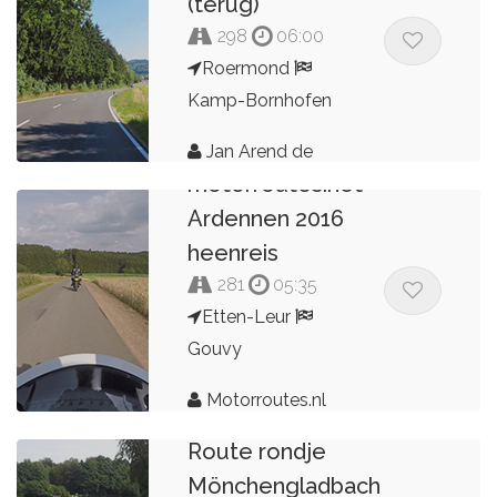
(terug)
298
06:00
Roermond
Kamp-Bornhofen
Jan Arend de
motorroutes.net
Kroon
Ardennen 2016
heenreis
281
05:35
Etten-Leur
Gouvy
Motorroutes.nl
Route rondje
Mönchengladbach