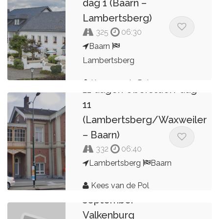
dag 1 (Baarn –
Lambertsberg)
325
06:30
Baarn
Lambertsberg
Kees van de Pol
11 dagen Oberstdorf dag
11
(Lambertsberg/Waxweiler
– Baarn)
332
06:40
Lambertsberg
Baarn
2023
Kees van de Pol
september
Valkenburg