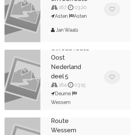
167
03:20
Asten
Asten
Jan Waals
Promotor
Offroad route
Oost
Nederland
deel 5
164
03:15
Deurne
Wessem
Wilco de Glee
Route
Wessem