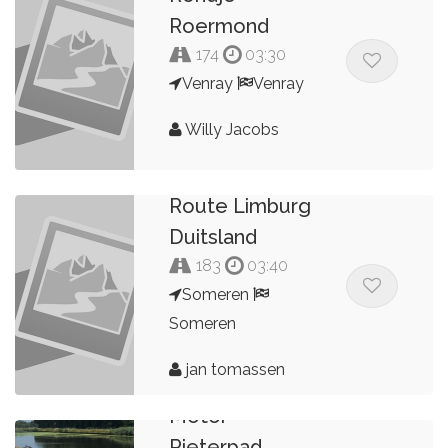
Roermond
174
03:30
Venray
Venray
Willy Jacobs
Route Limburg
Duitsland
183
03:40
Someren
Someren
jan tomassen
Motor
Pieterpad