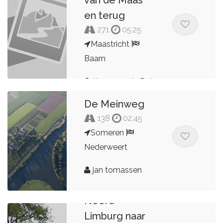
en terug
271
05:25
Maastricht
Baarn
Kees van de Pol
De Meinweg
138
02:45
Someren
Nederweert
jan tomassen
Noord-
Limburg naar