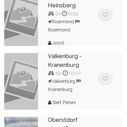
Heinsberg
94
01:55
Roermond
Roermond
Joost
Valkenburg -
Kranenburg
151
03:00
Valkenburg
Kranenburg
Bert Peters
11 dagen
Oberstdorf