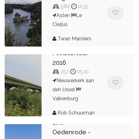
580
11:35
Asten
Le
Clerjus
Twan Manders
Pinkstertour
2016
257
05:10
Nieuwerkerk aan
den IJssel
Valkenburg
Rob Schuurman
Sint-
Oedenrode -