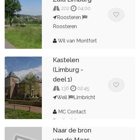
202
04:00
Roosteren
Roosteren
Wil van Montfort
Landhuizen &
Kastelen
(Limburg -
deel 1)
136
02:45
Well
Limbricht
MC Contact
Dag 5 vd 5
Dordrecht
Naar de bron
van de Maas