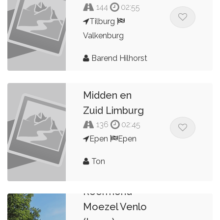
144
02:55
Tilburg
Valkenburg
Barend Hilhorst
Midden en
Zuid Limburg
136
02:45
Epen
Epen
Ton
Smokkeltoer
Roermond
Moezel Venlo