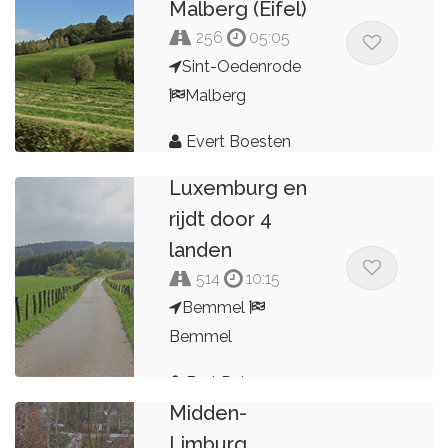
Malberg (Eifel)
256
05:05
Sint-Oedenrode
Malberg
Evert Boesten
Kop van
Luxemburg en
rijdt door 4
landen
514
10:15
Bemmel
Bemmel
Bert Peters
Midden-
Limburg