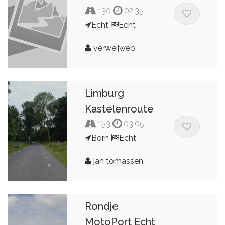
130
02:35
Echt
Echt
verweijweb
Limburg
Kastelenroute
153
03:05
Born
Echt
jan tomassen
Rondje
MotoPort Echt