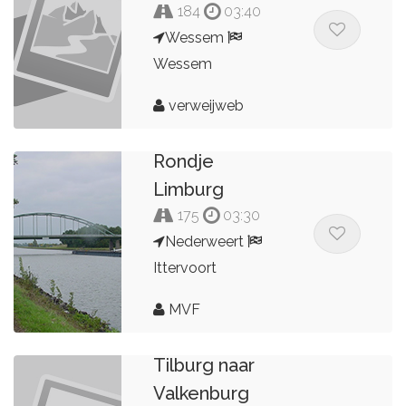
184
03:40
Wessem
Wessem
verweijweb
Rondje
Limburg
175
03:30
Nederweert
Ittervoort
MVF
Tilburg naar
Valkenburg