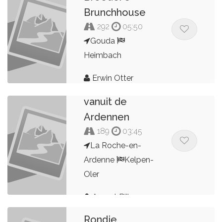
Brunchhouse
292
05:50
Gouda
Heimbach
Erwin Otter
MCC Terugreis
vanuit de
Ardennen
189
03:45
La Roche-en-
Ardenne
Kelpen-
Oler
Arnout Bijl
Rondje