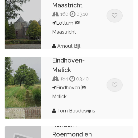
Maastricht
160
03:10
Lottum
Maastricht
Arnout Bijl
Eindhoven-
Melick
184
03:40
Eindhoven
Melick
Tom Boudewijns
Rondom
Roermond en