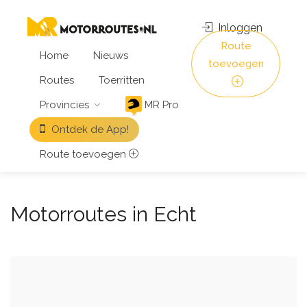
Inloggen
Route
Home
Nieuws
toevoegen
Routes
Toerritten
Provincies
MR Pro
Ontdek de App!
Route toevoegen
Motorroutes in Echt