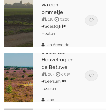
via een
ommetje
118
02:20
Soestdijk
Houten
Jan Arend de
Utrechtse
Kroon
Heuvelrug en
de Betuwe
264
05:15
Leersum
Leersum
Jaap
Veluwe