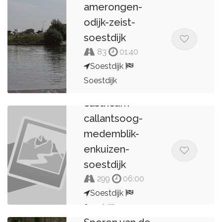
amerongen-
odijk-zeist-
soestdijk
83
01:40
Soestdijk
soestdijk-
Soestdijk
zandvoort-
castricum-
Jeroen Zevering
callantsoog-
medemblik-
enkuizen-
soestdijk
299
06:00
Soestdijk
Soestdijk