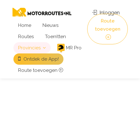
Inloggen
Route
Home
Nieuws
toevoegen
Routes
Toerritten
Provincies
MR Pro
Ontdek de App!
Route toevoegen