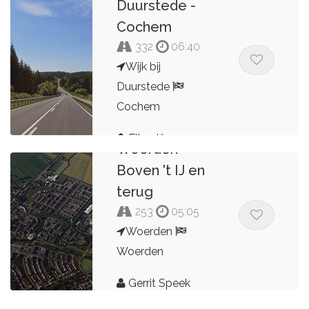
Duurstede -
Cochem
332
06:40
Wijk bij
Duurstede
Cochem
Ellen Kornegoor
Woerden -
Boven 't IJ en
terug
253
05:05
Woerden
Woerden
Gerrit Speek