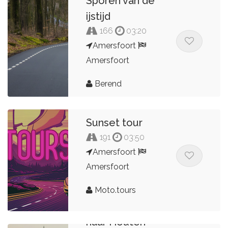
Sporen van de
Jeroen Zevering
ijstijd
166
03:20
Amersfoort
Amersfoort
Berend
Sunset tour
191
03:50
Amersfoort
Amersfoort
Moto.tours
TWT Soestdijk
naar Houten