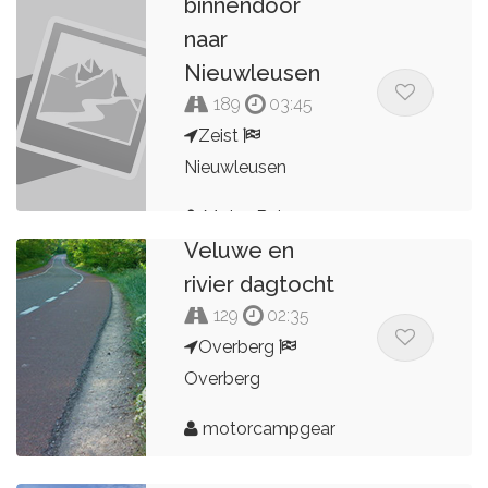
binnendoor
naar
Nieuwleusen
189
03:45
Zeist
Nieuwleusen
Motor Babes
Veluwe en
rivier dagtocht
129
02:35
Overberg
Overberg
motorcampgear
Wijk bij