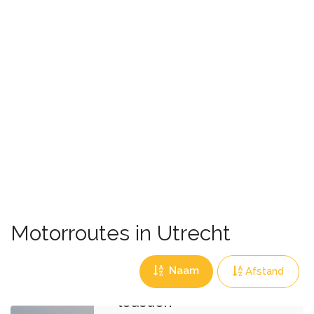
Motorroutes in Utrecht
Naam
Afstand
soestdijk-
leusden-