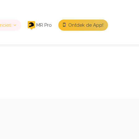
ncies
MR Pro
Ontdek de App!