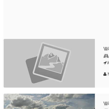
Wo
M
Wo