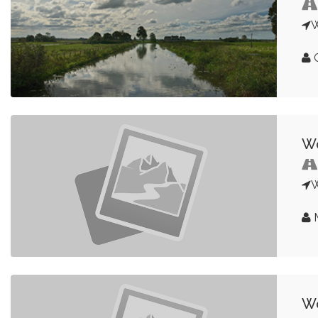
G
Wo
M
Wo