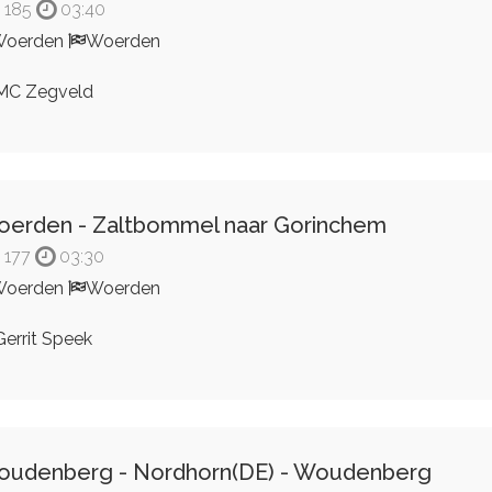
185
03:40
Woerden
Woerden
C Zegveld
erden - Zaltbommel naar Gorinchem
177
03:30
Woerden
Woerden
errit Speek
udenberg - Nordhorn(DE) - Woudenberg