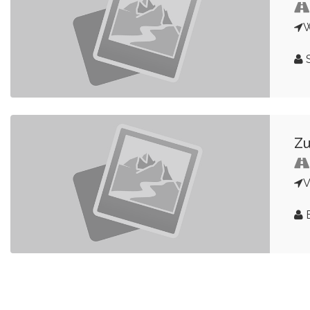
S
Zu
V
E