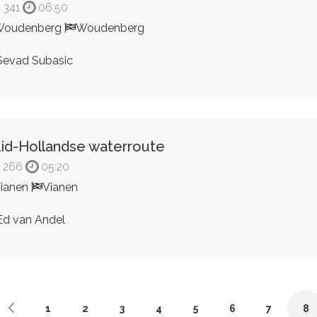
341
06:50
Woudenberg
Woudenberg
evad Subasic
id-Hollandse waterroute
266
05:20
ianen
Vianen
d van Andel
1
2
3
4
5
6
7
8