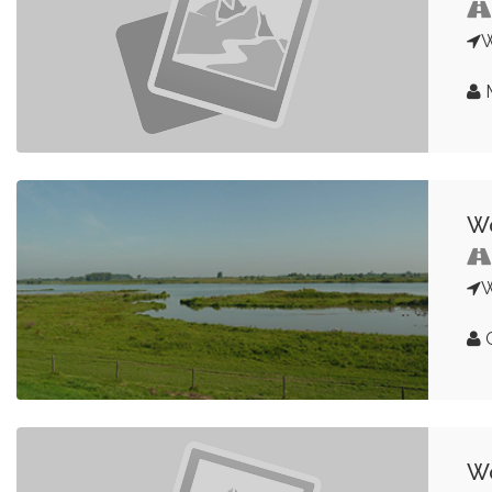
M
Wo
G
Wo