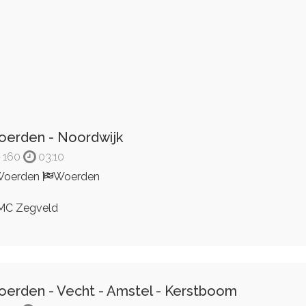
erden - Noordwijk
160
03:10
Woerden
Woerden
C Zegveld
erden - Vecht - Amstel - Kerstboom