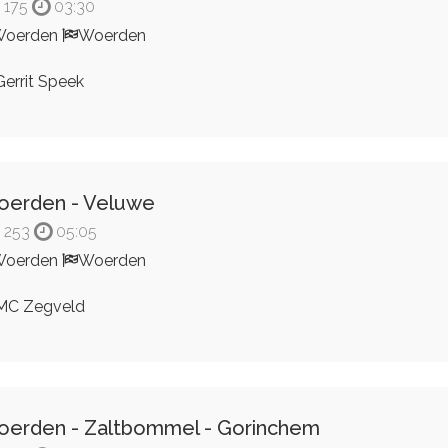
175
03:30
Woerden
Woerden
errit Speek
erden - Veluwe
253
05:05
Woerden
Woerden
C Zegveld
erden - Zaltbommel - Gorinchem