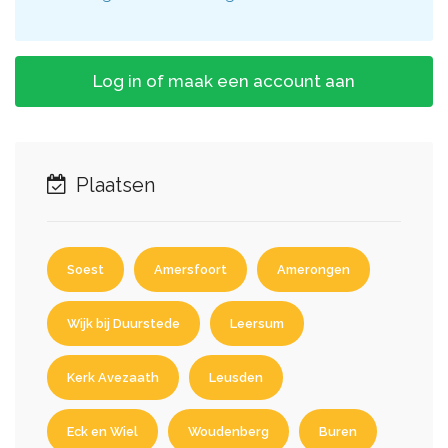
Log in of maak een account aan
Plaatsen
Soest
Amersfoort
Amerongen
Wijk bij Duurstede
Leersum
Kerk Avezaath
Leusden
Eck en Wiel
Woudenberg
Buren