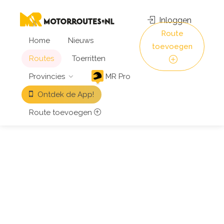
Inloggen
Route
Home
Nieuws
toevoegen
Routes
Toerritten
Provincies
MR Pro
Ontdek de App!
Route toevoegen