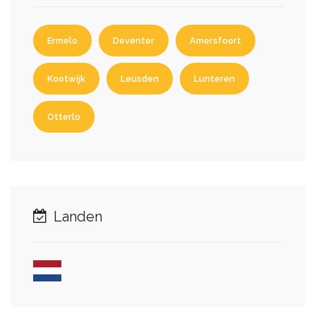
Ermelo
Deventer
Amersfoort
Kootwijk
Leusden
Lunteren
Otterlo
Landen