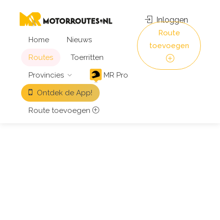
Inloggen
Route
Home
Nieuws
toevoegen
Routes
Toerritten
Provincies
MR Pro
Ontdek de App!
Route toevoegen