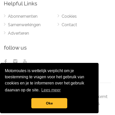
Helpful Links
Abonnementen
Cookies
Samenwerkingen
Contact
Adverteren
follow us
Motorroutes is wettelijk verplicht om je
toestemming te vragen voor het gebruik van
cookies en je te informeren over het gebruik
daarvan op de site.
Lees meer
© 2012 - 2026
Pixel Monsters
-
Motorroutes.nl
vormt
samen met o.a
grootverzet.nl
Pixel Monsters
Oke