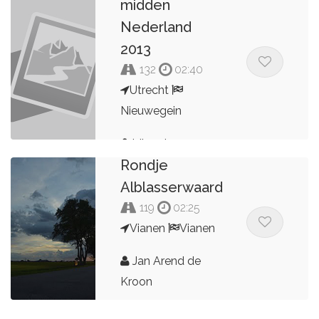
midden
Nederland
2013
132
02:40
Utrecht
Nieuwegein
bikerplace
Rondje
Alblasserwaard
119
02:25
Vianen
Vianen
Jan Arend de
Kroon