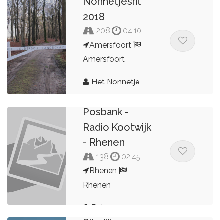
Nonnetjesrit
2018
208
04:10
Amersfoort
Amersfoort
Het Nonnetje
Rhenen -
Posbank -
Radio Kootwijk
- Rhenen
138
02:45
Rhenen
Rhenen
Peter