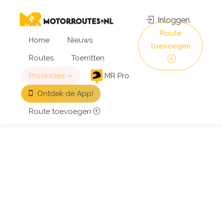
Inloggen
Route
Home
Nieuws
toevoegen
Routes
Toerritten
Provincies
MR Pro
Ontdek de App!
Route toevoegen