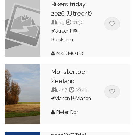
Bikers friday
2026 (Utrecht)
73
01:30
Utrecht
Breukelen
MKC MOTO
Monstertoer
Zeeland
487
09:45
Vianen
Vianen
Pieter Dor
Nieuwegein