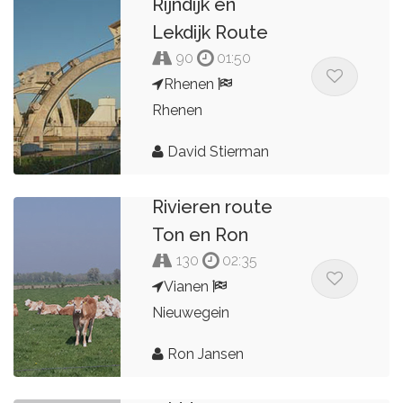
Rijndijk en
Lekdijk Route
90
01:50
Rhenen
Rhenen
David Stierman
Rivieren route
Ton en Ron
130
02:35
Vianen
Nieuwegein
Ron Jansen
Ronde van