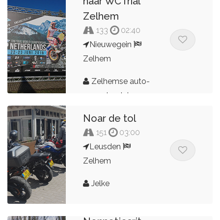
naar WCTrial
Zelhem
133
02:40
Nieuwegein
Zelhem
Zelhemse auto-
en motorclub
Noar de tol
151
03:00
Leusden
Zelhem
Jelke