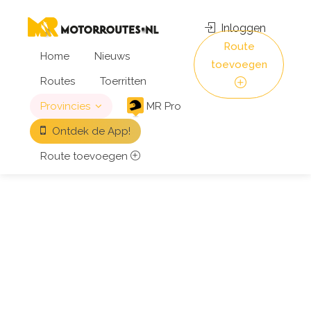
Inloggen
Route
Home
Nieuws
toevoegen
Routes
Toerritten
Provincies
MR Pro
Ontdek de App!
Route toevoegen