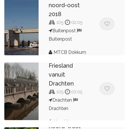
noord-oost
2018
105
02:05
Buitenpost
Buitenpost
MTCB Dokkum
Rondje Noord
Friesland
vanuit
Drachten
105
02:05
Drachten
Drachten
In 2 uur door
Hendrik
noord-west