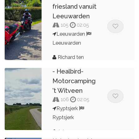
friesland vanuit
Leeuwarden
105
02:05
Leeuwarden
Leeuwarden
Richard ten
Motorherberg
Brinke
- Healbird-
Motorcamping
't Witveen
106
02:05
Ryptsjerk
Ryptsjerk
Johannes