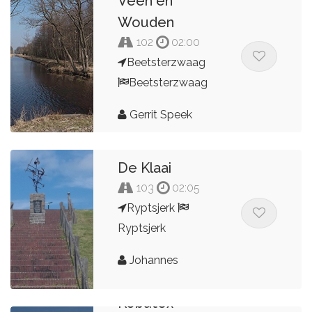
Veen en
Wouden
102
02:00
Beetsterzwaag
Beetsterzwaag
Gerrit Speek
De Klaai
103
02:05
Ryptsjerk
Ryptsjerk
Johannes
Kobutex