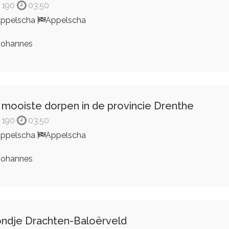
190
03:50
ppelscha
Appelscha
ohannes
 mooiste dorpen in de provincie Drenthe
190
03:50
ppelscha
Appelscha
ohannes
ndje Drachten-Baloërveld