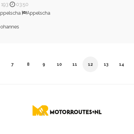
193
03:50
ppelscha
Appelscha
ohannes
7
8
9
10
11
12
13
14