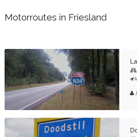
Motorroutes in Friesland
La
A
J
Do