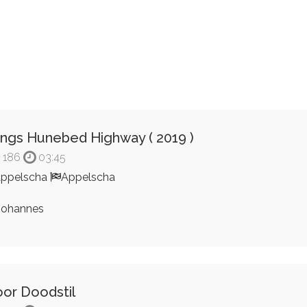
ngs Hunebed Highway ( 2019 )
186
03:45
ppelscha
Appelscha
ohannes
or Doodstil