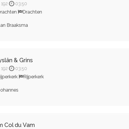
192
03:50
rachten
Drachten
an Braaksma
yslân & Grins
192
03:50
ijperkerk
Rijperkerk
ohannes
 Col du Vam