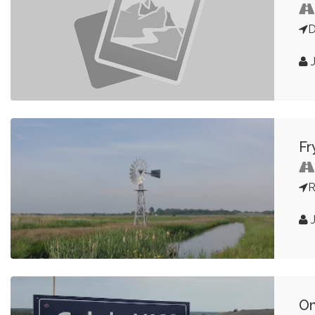
D
J
Fr
R
J
Om