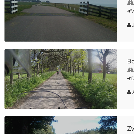
W
J
Bo
A
Zw