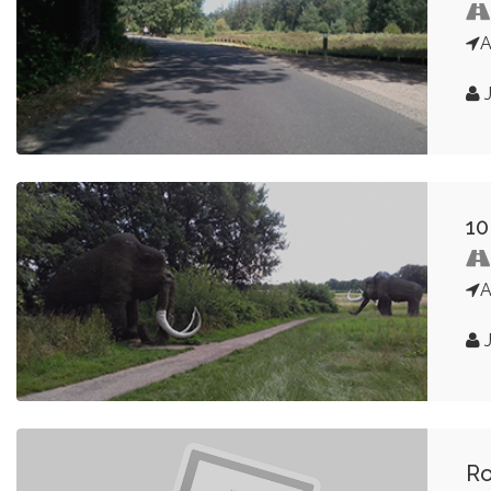
A
J
10
A
J
Ro