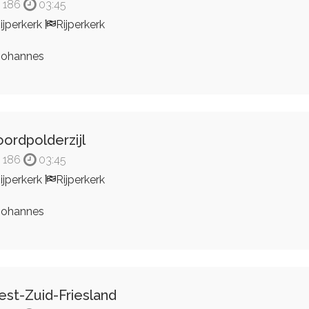
186
03:45
ijperkerk
Rijperkerk
ohannes
ordpolderzijl
186
03:45
ijperkerk
Rijperkerk
ohannes
st-Zuid-Friesland