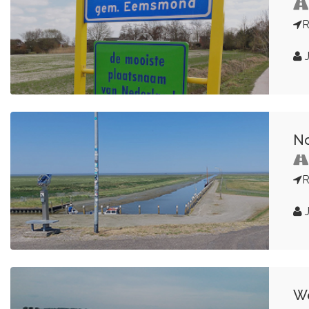
R
J
No
R
J
We