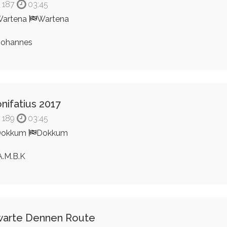
187
03:45
artena
Wartena
ohannes
nifatius 2017
189
03:45
Dokkum
Dokkum
.M.B.K
arte Dennen Route