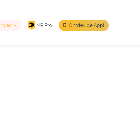
ncies
MR Pro
Ontdek de App!