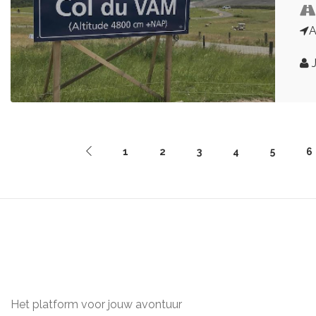
A
J
1
2
3
4
5
6
Het platform voor jouw avontuur