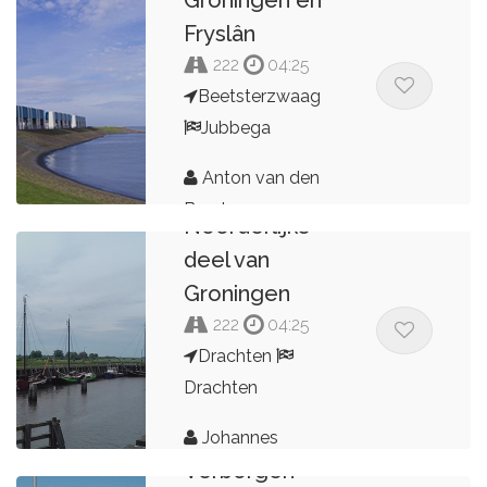
Fryslân
222
04:25
Beetsterzwaag
Jubbega
Anton van den
Broek
Noorderlijke
deel van
Groningen
222
04:25
Drachten
Drachten
Johannes
Verborgen