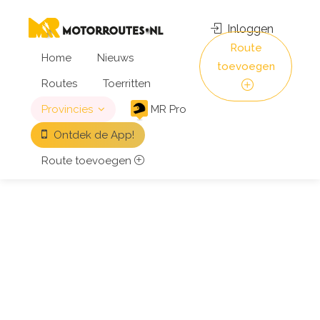
Inloggen
Route
Home
Nieuws
toevoegen
Routes
Toerritten
Provincies
MR Pro
Ontdek de App!
Route toevoegen