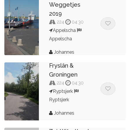
Weggetjes
2019
224
04:30
Appelscha
Appelscha
Johannes
Fryslân &
Groningen
224
04:30
Ryptsjerk
Ryptsjerk
Sint
Johannes
Annaparochie-