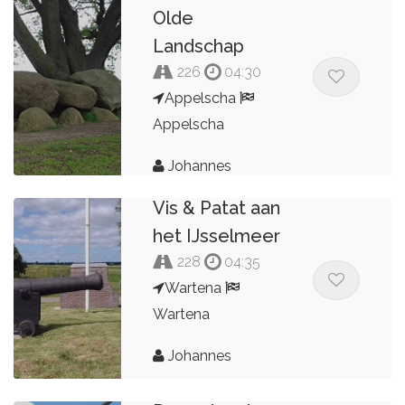
Olde
Landschap
226
04:30
Appelscha
Appelscha
Johannes
Vis & Patat aan
het IJsselmeer
228
04:35
Wartena
Wartena
Johannes