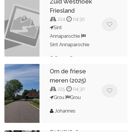
Zuid Westhoek
Friesland
224
04:30
Sint
Annaparochie
Sint Annaparochie
Renze R. van
Noord
Om de friese
meren (2025)
225
04:30
Grou
Grou
Johannes
Drenthe 't