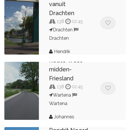
vanuit
Drachten
138
02:45
Drachten
Drachten
Hendrik
Route West-
midden-
Friesland
138
02:45
Wartena
Wartena
Johannes