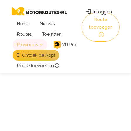
Inloggen
Route
Home
Nieuws
toevoegen
Routes
Toerritten
Provincies
MR Pro
Ontdek de App!
Route toevoegen