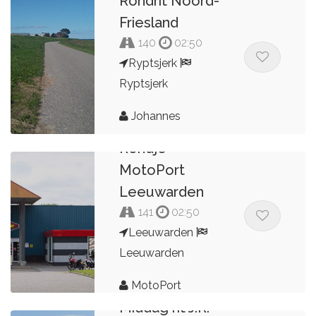
Rondrit Noord-
Friesland
140
02:50
Ryptsjerk
Ryptsjerk
Johannes
Rondje
MotoPort
Leeuwarden
141
02:50
Leeuwarden
Leeuwarden
MotoPort
Middag rit J.R.