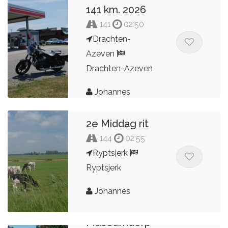
141 km. 2026
141
02:50
Drachten-
Azeven
Drachten-Azeven
Johannes
2e Middag rit
144
02:55
Ryptsjerk
Ryptsjerk
Johannes
Museumdorp