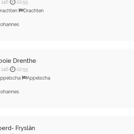
146
02:55
rachten
Drachten
ohannes
oie Drenthe
146
02:55
ppelscha
Appelscha
ohannes
erd- Fryslân