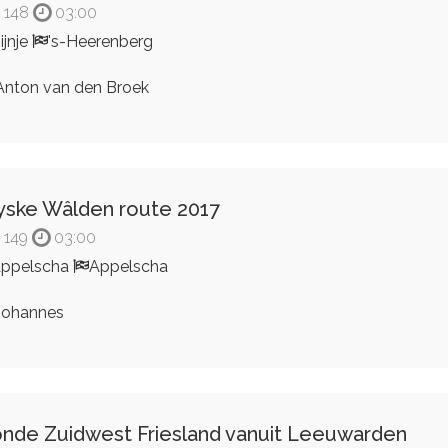
148
03:00
ijnje
's-Heerenberg
nton van den Broek
yske Wâlden route 2017
149
03:00
ppelscha
Appelscha
ohannes
nde Zuidwest Friesland vanuit Leeuwarden