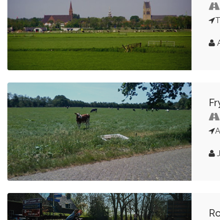
T
A
Fr
A
J
Ro