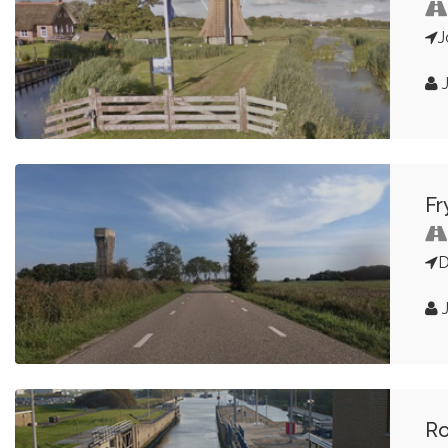
J
J
Fr
D
J
Ro