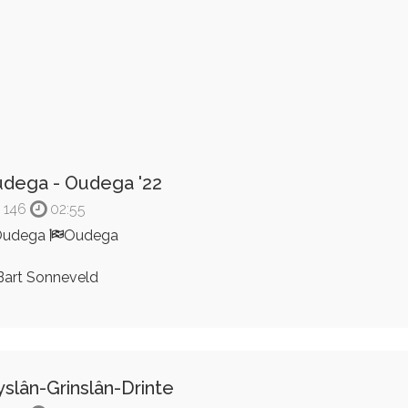
dega - Oudega '22
146
02:55
Oudega
Oudega
art Sonneveld
yslân-Grinslân-Drinte