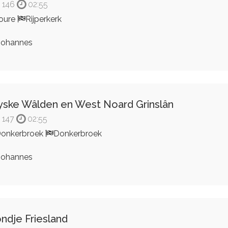
146
02:55
oure
Rijperkerk
ohannes
yske Wâlden en West Noard Grinslân
147
02:55
onkerbroek
Donkerbroek
ohannes
ndje Friesland