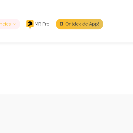
ncies
MR Pro
Ontdek de App!