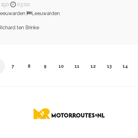
150
03:00
Leeuwarden
Leeuwarden
ichard ten Brinke
7
8
9
10
11
12
13
14