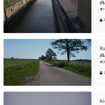
H
P
Ru
W
J
Kr