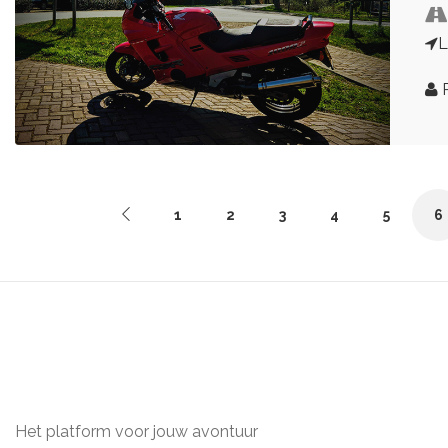
R
1
2
3
4
5
6
Het platform voor jouw avontuur