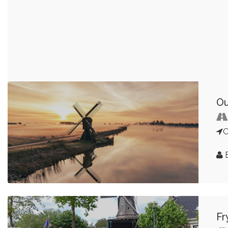
Ou
B
Fr