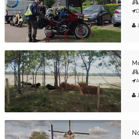
D
J
Mo
A
J
No