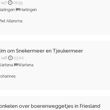
147
02:55
arlingen
Harlingen
iet Allersma
im om Snekermeer en Tjeukermeer
148
03:00
artena
Wartena
ohannes
onkelen over boerenweggetjes in Friesland