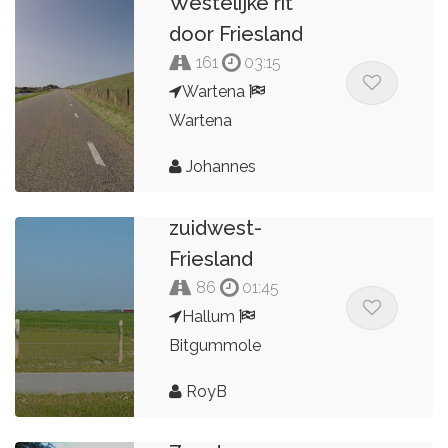
Westelijke rit
door Friesland
161
03:15
Wartena
Wartena
Johannes
zuidwest-
Friesland
86
01:45
Hallum
Bitgummole
RoyB