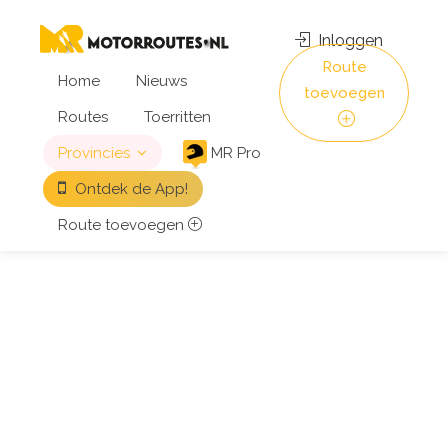
Inloggen
Route
Home
Nieuws
toevoegen
Routes
Toerritten
Provincies
MR Pro
Ontdek de App!
Route toevoegen