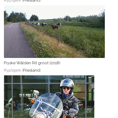
Ryptsjerk (
Friesland
)
Fryske Wâlden Rit groot (2018)
Ryptsjerk (
Friesland
)