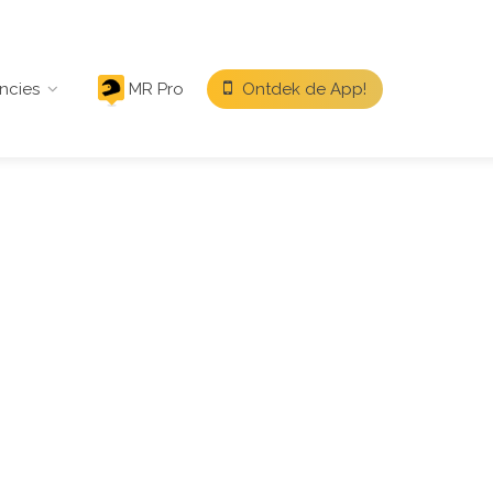
ncies
MR Pro
Ontdek de App!