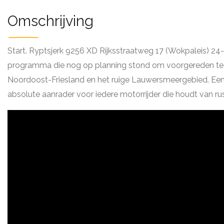
Omschrijving
Start. Ryptsjerk 9256 XD Rijksstraatweg 17 (Wokpaleis) 24
programma die nog op planning stond om voorgereden te w
Noordoost-Friesland en het ruige Lauwersmeergebied. Een 
absolute aanrader voor iedere motorrijder die houdt van rust