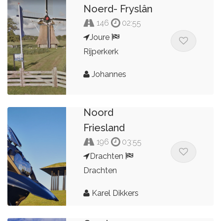
Noerd- Fryslân
146
02:55
Joure
Rijperkerk
Johannes
Noord
Friesland
196
03:55
Drachten
Drachten
Karel Dikkers
Noord