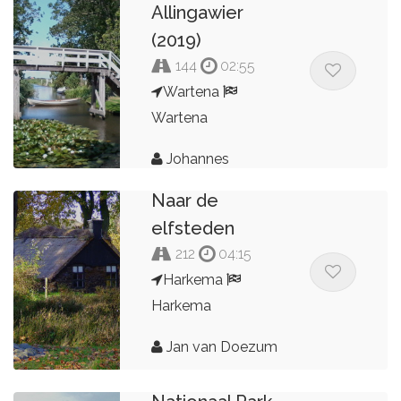
Allingawier
(2019)
144
02:55
Wartena
Wartena
Johannes
Naar de
elfsteden
212
04:15
Harkema
Harkema
Jan van Doezum