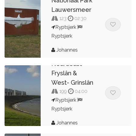
Nationaal Park
Lauwersmeer
123
02:30
Ryptsjerk
Ryptsjerk
Johannes
Noardeast-
Fryslân &
West- Grinslân
199
04:00
Ryptsjerk
Ryptsjerk
Johannes