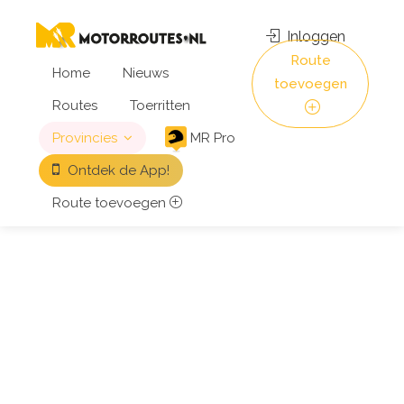
Inloggen
Route
Home
Nieuws
toevoegen
Routes
Toerritten
Provincies
MR Pro
Ontdek de App!
Route toevoegen