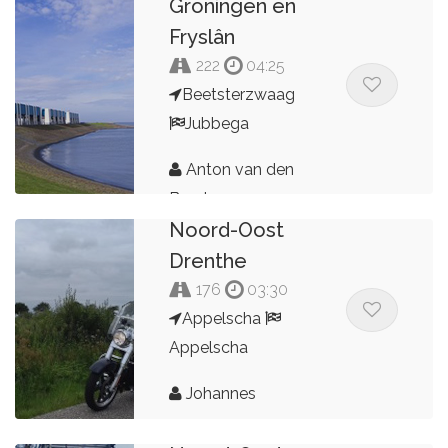
Groningen en
Fryslân
222
04:25
Beetsterzwaag
Jubbega
Anton van den
Broek
Noord-Oost
Drenthe
176
03:30
Appelscha
Appelscha
Johannes