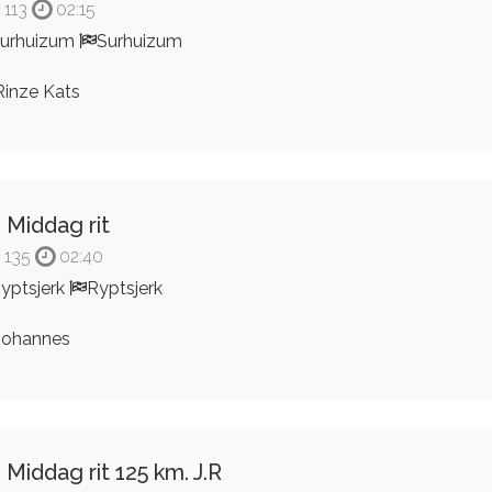
113
02:15
urhuizum
Surhuizum
inze Kats
 Middag rit
135
02:40
yptsjerk
Ryptsjerk
ohannes
 Middag rit 125 km. J.R