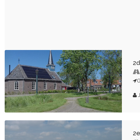
2d
J
2e