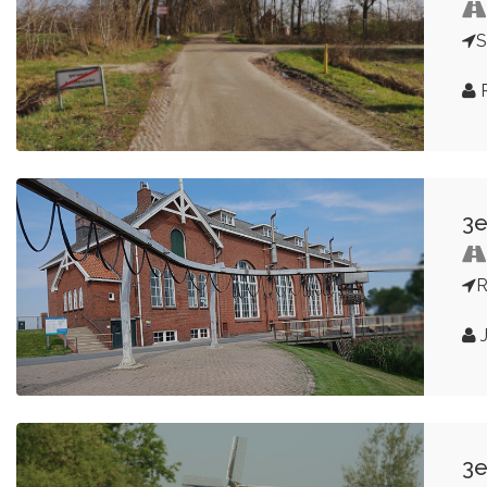
S
R
3e
R
J
3e