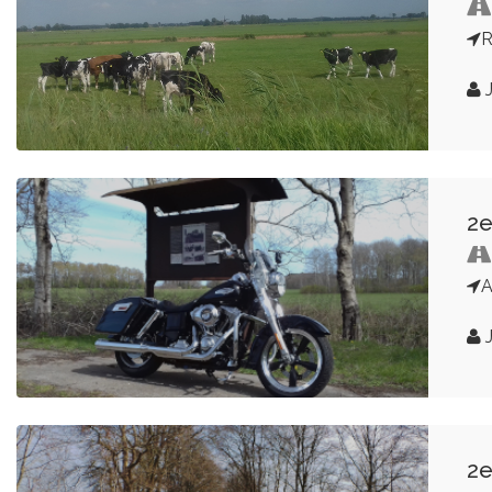
R
J
2e
A
J
2e