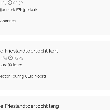
125
02:30
ijperkerk
Rijperkerk
ohannes
e Frieslandtoertocht kort
169
03:25
oure
Joure
otor Touring Club Noord
e Frieslandtoertocht lang