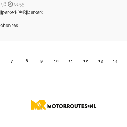
96
01:55
ijperkerk
Rijperkerk
ohannes
7
8
9
10
11
12
13
14