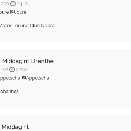
209
04:10
oure
Joure
otor Touring Club Noord
 Middag rit Drenthe
102
02:00
ppelscha
Appelscha
ohannes
 Middag rit