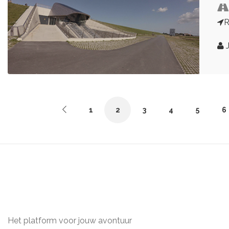
R
J
1
2
3
4
5
6
Het platform voor jouw avontuur