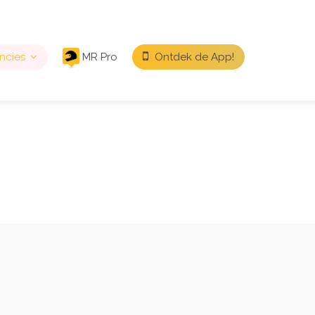
ncies
MR Pro
Ontdek de App!