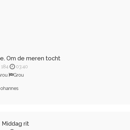
e. Om de meren tocht
184
03:40
Grou
Grou
ohannes
 Middag rit