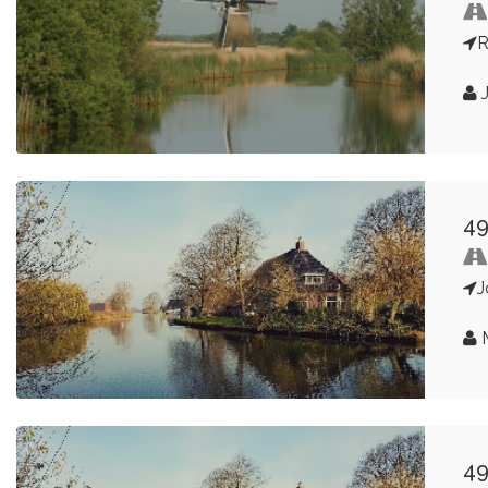
R
J
49
J
M
49