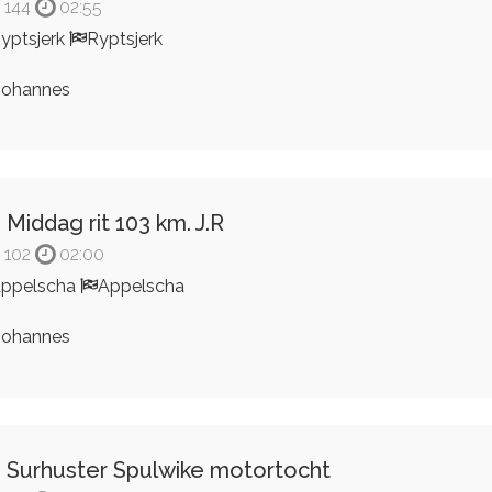
144
02:55
yptsjerk
Ryptsjerk
ohannes
 Middag rit 103 km. J.R
102
02:00
ppelscha
Appelscha
ohannes
 Surhuster Spulwike motortocht