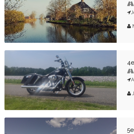
J
M
4e
A
J
5e