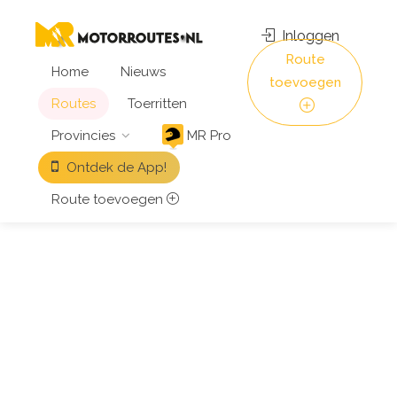
Inloggen
Route
Home
Nieuws
toevoegen
Routes
Toerritten
Provincies
MR Pro
Ontdek de App!
Route toevoegen