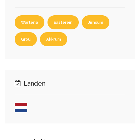
Wartena
Easterein
Jirnsum
Grou
Akkrum
Landen