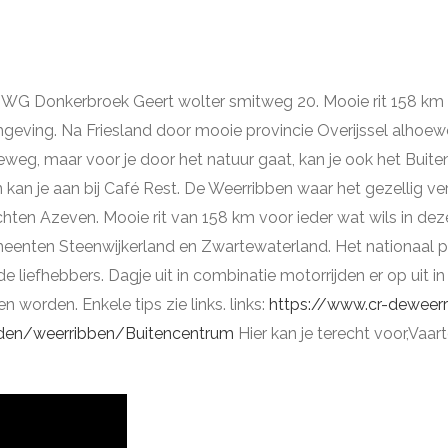
 WG Donkerbroek Geert wolter smitweg 20. Mooie rit 158 km 
eving. Na Friesland door mooie provincie Overijssel alhoewe
geweg, maar voor je door het natuur gaat, kan je ook het Bu
n je aan bij Café Rest. De Weerribben waar het gezellig vert
hten Azeven. Mooie rit van 158 km voor ieder wat wils in de
gemeenten Steenwijkerland en Zwartewaterland. Het nationaal
e liefhebbers. Dagje uit in combinatie motorrijden er op uit i
worden. Enkele tips zie links. links:
https://www.cr-deweerr
eden/weerribben/Buitencentrum
Hier kan je terecht voor,Vaa