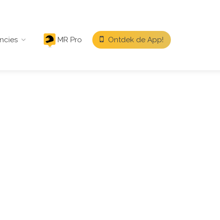
ncies
MR Pro
Ontdek de App!