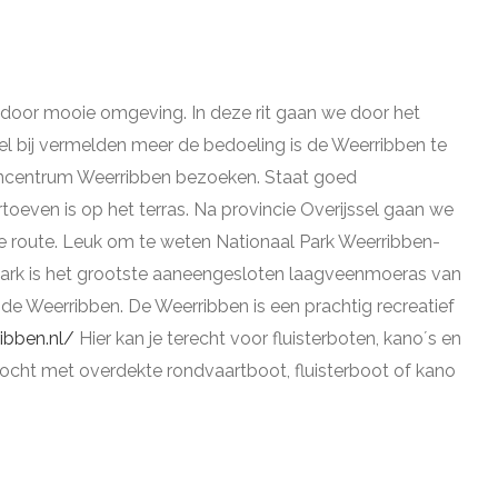
door mooie omgeving. In deze rit gaan we door het
l bij vermelden meer de bedoeling is de Weerribben te
itencentrum Weerribben bezoeken. Staat goed
oeven is op het terras. Na provincie Overijssel gaan we
ze route. Leuk om te weten Nationaal Park Weerribben-
 park is het grootste aaneengesloten laagveenmoeras van
n de Weerribben. De Weerribben is een prachtig recreatief
ibben.nl/
Hier kan je terecht voor fluisterboten, kano´s en
rtocht met overdekte rondvaartboot, fluisterboot of kano