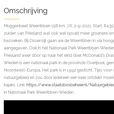
Omschrijving
Muggenbeet Weerribben 158 km. J.R. 2-9-2021. Start, 8435
zuiden van Friesland wat ook wel opvalt meer groenere omg
bezoeken. Bij Ossenzijl gaan we de Weerribben in via hoo
aangegeven. Ook in het Nationaal Park Weerribben-Wieden ka
Friesland weer door op naar het eind doel McDonald's Drac
Wieden is een nationaal park in de provincie Overijssel, 
Noordwest-Europa. Het park is in 1992 gesticht. Tips voor d
natuurgebied en zou door iedereen een keer ontdekt moeten 
kajaks. Link:
https://www.staatsbosbeheer.nl/Natuurgebi
in Nationaal Park Weerribben-Wieden.