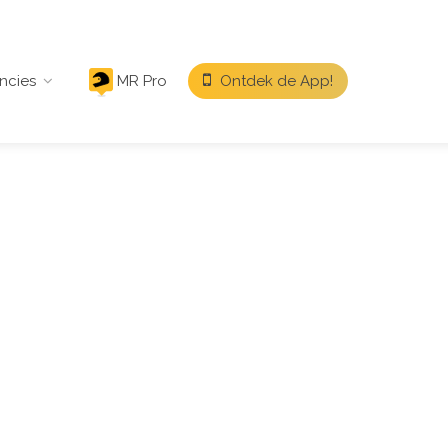
ncies
MR Pro
Ontdek de App!