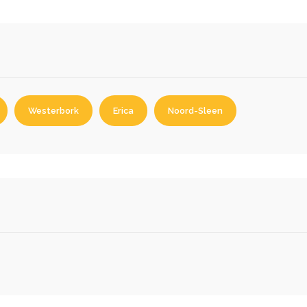
Westerbork
Erica
Noord-Sleen