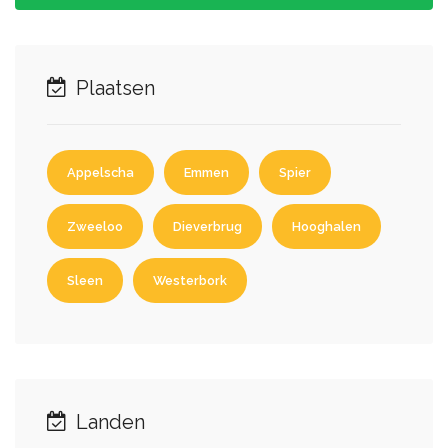
Plaatsen
Appelscha
Emmen
Spier
Zweeloo
Dieverbrug
Hooghalen
Sleen
Westerbork
Landen