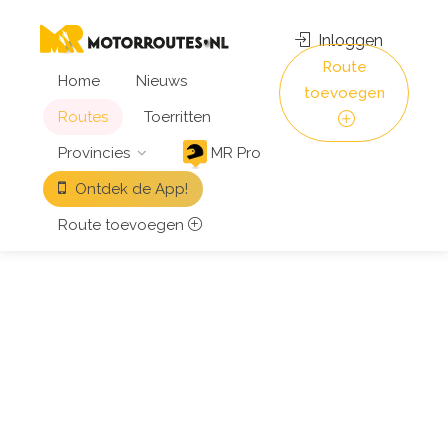
Inloggen
Route
Home
Nieuws
toevoegen
Routes
Toerritten
Provincies
MR Pro
Ontdek de App!
Route toevoegen