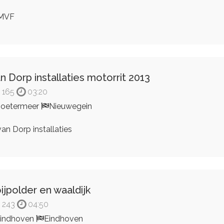
MVF
n Dorp installaties motorrit 2013
165
03:20
oetermeer
Nieuwegein
an Dorp installaties
ijpolder en waaldijk
243
04:50
indhoven
Eindhoven