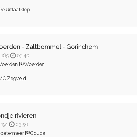
e Uitlaatklep
erden - Zaltbommel - Gorinchem
185
03:40
Woerden
Woerden
C Zegveld
ndje rivieren
191
03:50
oetermeer
Gouda