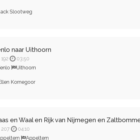
ack Slootweg
nlo naar Uithoorn
192
03:50
enlo
Uithoorn
llen Kornegoor
as en Waal en Rijk van Nijmegen en Zaltbomme
207
04:10
ppeltern
Appeltern