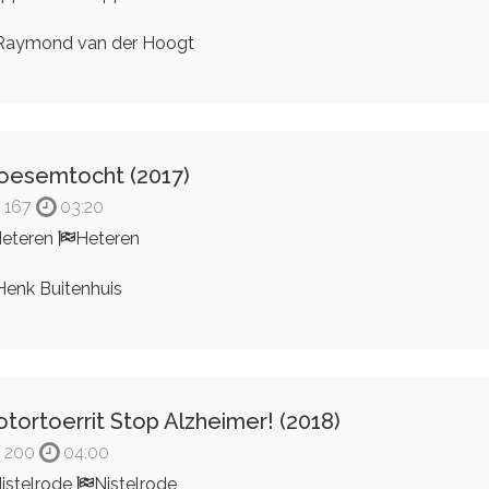
aymond van der Hoogt
oesemtocht (2017)
167
03:20
eteren
Heteren
enk Buitenhuis
tortoerrit Stop Alzheimer! (2018)
200
04:00
istelrode
Nistelrode