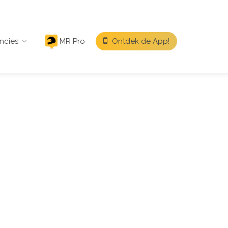
ncies
MR Pro
Ontdek de App!