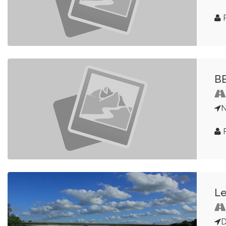
R
BB
N
P
Le