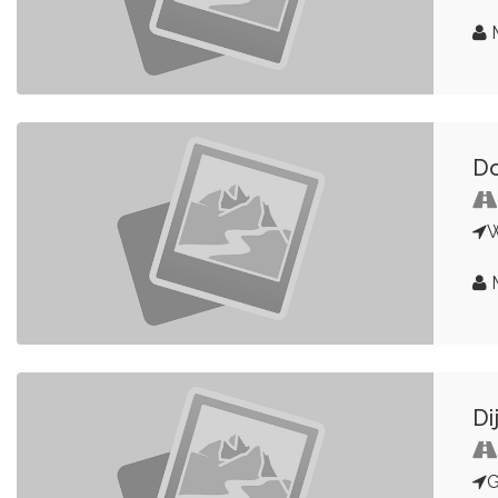
Do
W
Di
G