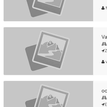
Va
Z
v
oo
E