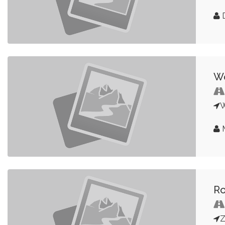
D
Wo
M
Ro
Z