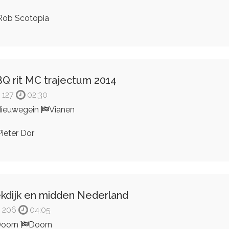
ob Scotopia
Q rit MC trajectum 2014
127
02:30
ieuwegein
Vianen
ieter Dor
kdijk en midden Nederland
206
04:05
Doorn
Doorn