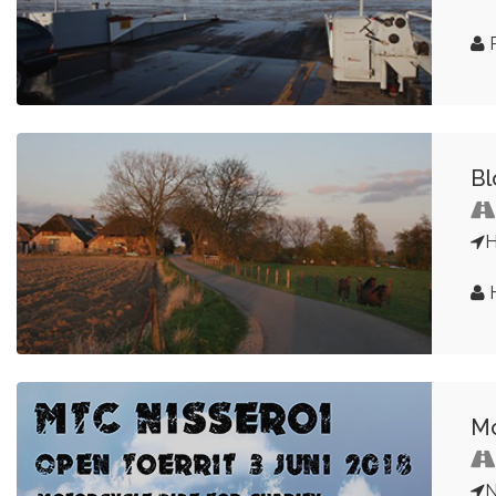
R
Bl
H
H
Mo
N