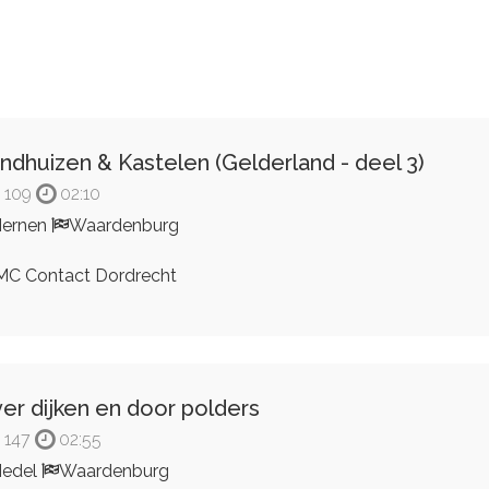
ndhuizen & Kastelen (Gelderland - deel 3)
109
02:10
ernen
Waardenburg
C Contact Dordrecht
er dijken en door polders
147
02:55
Hedel
Waardenburg