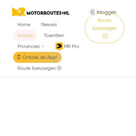
Inloggen
Route
Home
Nieuws
toevoegen
Routes
Toerritten
Provincies
MR Pro
Ontdek de App!
Route toevoegen