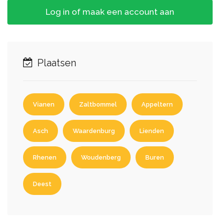
Log in of maak een account aan
Plaatsen
Vianen
Zaltbommel
Appeltern
Asch
Waardenburg
Lienden
Rhenen
Woudenberg
Buren
Deest