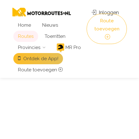
Inloggen
Route
Home
Nieuws
toevoegen
Routes
Toerritten
Provincies
MR Pro
Ontdek de App!
Route toevoegen