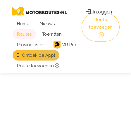
Inloggen
Route
Home
Nieuws
toevoegen
Routes
Toerritten
Provincies
MR Pro
Ontdek de App!
Route toevoegen