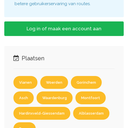
betere gebruikerservaring van routes.
Log in of maak een account aan
Plaatsen
Vianen
Woerden
Gorinchem
Asch
Waardenburg
Montfoort
Hardinxveld-Giessendam
Alblasserdam