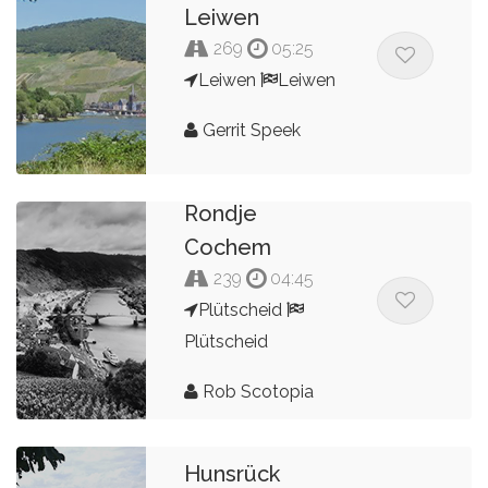
Leiwen
269
05:25
Leiwen
Leiwen
Gerrit Speek
Rondje
Cochem
239
04:45
Plütscheid
Plütscheid
Rob Scotopia
Hunsrück