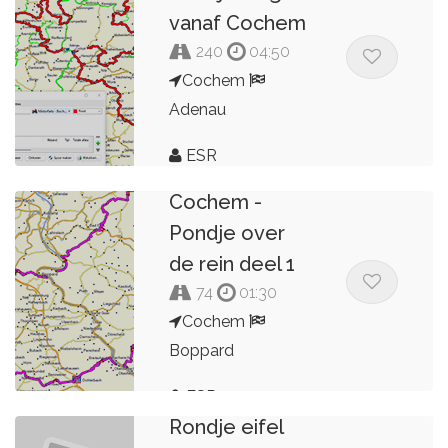
vanaf Cochem
240
04:50
Cochem
Adenau
ESR
2K23 ESR
Cochem -
Pondje over
de rein deel 1
74
01:30
Cochem
Boppard
ESR
Rondje eifel