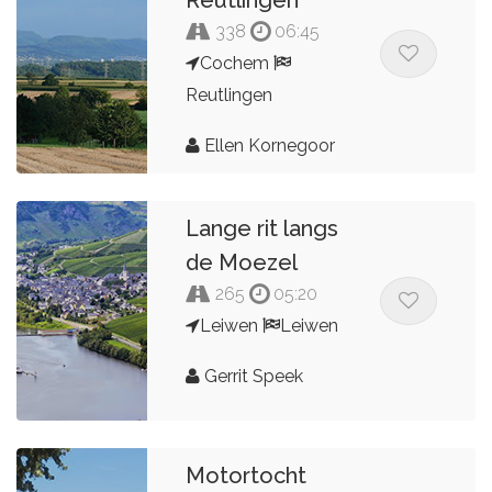
338
06:45
Cochem
Reutlingen
Ellen Kornegoor
Lange rit langs
de Moezel
265
05:20
Leiwen
Leiwen
Gerrit Speek
Motortocht