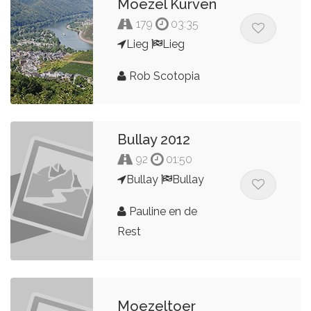
Moezel Kurven
179
03:35
Lieg
Lieg
Rob Scotopia
Bullay 2012
92
01:50
Bullay
Bullay
Pauline en de
Rest
Moezeltoer