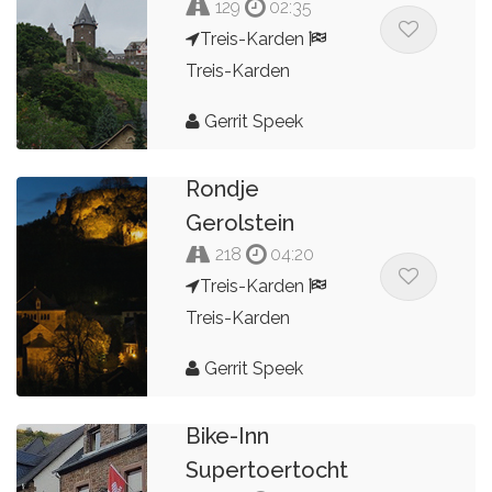
129
02:35
Treis-Karden
Treis-Karden
Gerrit Speek
Rondje
Gerolstein
218
04:20
Treis-Karden
Treis-Karden
Gerrit Speek
Bike-Inn
Supertoertocht