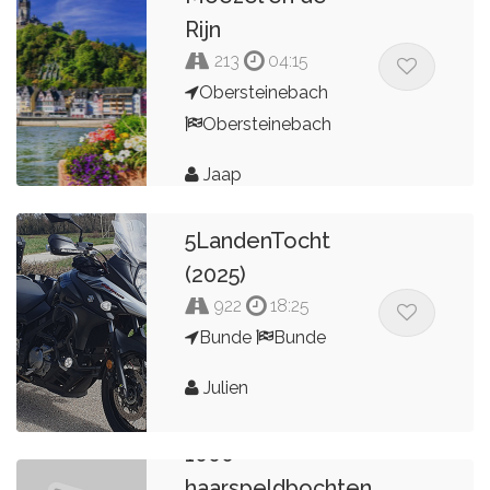
Rijn
213
04:15
Obersteinebach
Obersteinebach
Jaap
5LandenTocht
(2025)
922
18:25
Bunde
Bunde
Julien
1000
haarspeldbochten