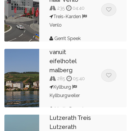
235
04:40
Treis-Karden
Venlo
Gerrit Speek
Rondje moezel
vanuit
eifelhotel
malberg
285
05:40
Kyllburg
Kyllburgweiler
Martin Duyndam
Lutzerath Treis
Lutzerath