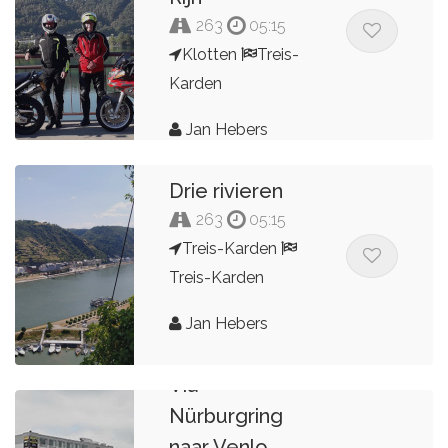
263
05:15
Klotten
Treis-
Karden
Jan Hebers
Drie rivieren
263
05:15
Treis-Karden
Treis-Karden
Jan Hebers
Via
Nürburgring
naar Venlo