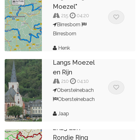
Moezel"
215
04:20
Birresborn
Birresborn
Henk
Langs Moezel
en Rijn
210
04:10
Obersteinebach
Obersteinebach
Jaap
2K23 ESR
Rondje Ring