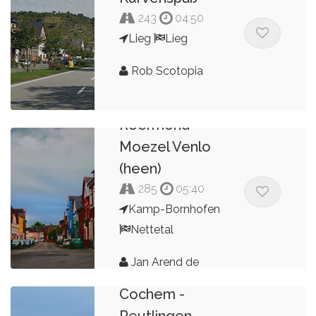
243
04:50
Lieg
Lieg
Rob Scotopia
Smokkeltoer
Roermond
Moezel Venlo
(heen)
285
05:40
Kamp-Bornhofen
Nettetal
Jan Arend de
Kroon
Cochem -
Reutlingen