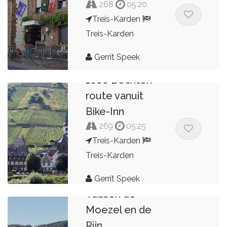
268
05:20
Treis-Karden
Treis-Karden
Gerrit Speek
1000 Bochten
route vanuit
Bike-Inn
269
05:25
Treis-Karden
Treis-Karden
Gerrit Speek
Tussen de
Moezel en de
Rijn