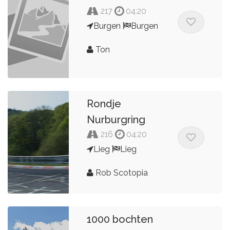
217
04:20
Burgen
Burgen
Ton
Rondje
Nurburgring
216
04:20
Lieg
Lieg
Rob Scotopia
1000 bochten