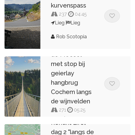
kurvenspass
237
04:45
Lieg
Lieg
Eifel dag 3
Rob Scotopia
Rondreis langs
de Moesel
met stop bij
geierlay
hangbrug
Cochem langs
de wijnvelden
271
05:25
Reil
Reil
Rondrit Eifel
dag 2 "langs de
Nick Heijmink