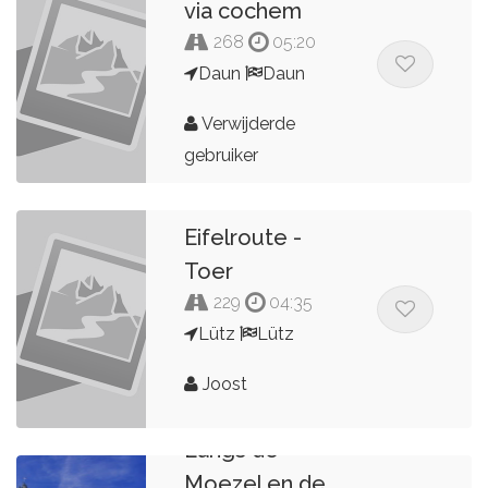
via cochem
268
05:20
Daun
Daun
Verwijderde
gebruiker
Eifelroute -
Toer
229
04:35
Lütz
Lütz
Joost
Langs de
Moezel en de