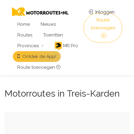
Inloggen
Route
Home
Nieuws
toevoegen
Routes
Toerritten
Provincies
MR Pro
Ontdek de App!
Route toevoegen
Motorroutes in Treis-Karden