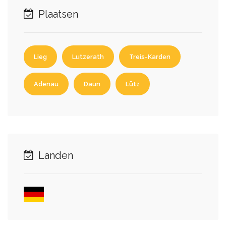
Plaatsen
Lieg
Lutzerath
Treis-Karden
Adenau
Daun
Lütz
Landen