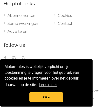
Helpful Links
Abonnementen
Cookies
Samenwerkingen
Contact
Adverteren
follow us
Motorroutes is wettelijk verplicht om je
toestemming te vragen voor het gebruik van
cookies en je te informeren over het gebruik
daarvan op de site.
Lees meer
© 2012 - 2026
Pixel Monsters
-
Motorroutes.nl
vormt
samen met o.a
grootverzet.nl
Pixel Monsters
Oke