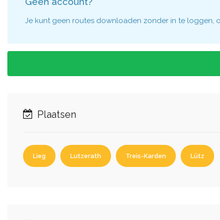
Geen account?
Je kunt geen routes downloaden zonder in te loggen, om
Plaatsen
Lieg
Lutzerath
Treis-Karden
Lütz