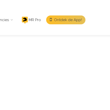
ncies
MR Pro
Ontdek de App!