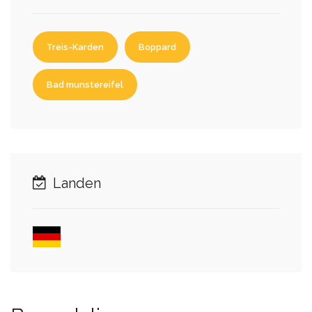
Treis-Karden
Boppard
Bad munstereifel
Landen