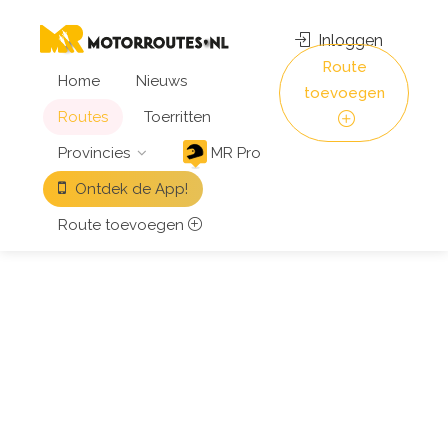
Inloggen
Route
Home
Nieuws
toevoegen
Routes
Toerritten
Provincies
MR Pro
Ontdek de App!
Route toevoegen