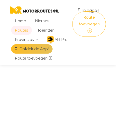
Inloggen
Route
Home
Nieuws
toevoegen
Routes
Toerritten
Provincies
MR Pro
Ontdek de App!
Route toevoegen