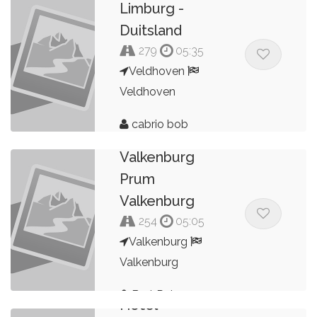
Limburg -
Duitsland
279
05:35
Veldhoven
Veldhoven
cabrio bob
2024
Valkenburg
Prum
Valkenburg
254
05:05
Valkenburg
Valkenburg
Bert Peters
Hotel