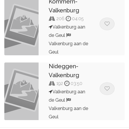
Kommern-
Valkenburg
206
04:05
Valkenburg aan
de Geul
Valkenburg aan de
2025
Geul
Valkenburg-
Bert Peters
Nideggen-
Valkenburg
192
03:50
Valkenburg aan
de Geul
Valkenburg aan de
Geul