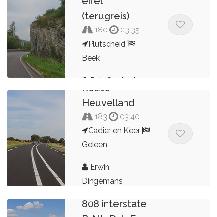
eifel
(terugreis)
180
03:35
Plütscheid
Beek
Rob Scotopia
Route
Heuvelland
183
03:40
Cadier en Keer
Geleen
Erwin
Dingemans
808 interstate