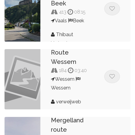
Beek
413
08:15
Vaals
Beek
Thibaut
Verkoulen
Route
Wessem
184
03:40
Wessem
Wessem
verweijweb
Mergelland
route