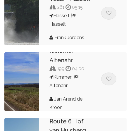
261
05:15
Hasselt
Hasselt
Frank Jordens
Klimmen -
Altenahr
199
04:00
Klimmen
Altenahr
Jan Arend de
Kroon
Route 6 Hof
van Hulsberg