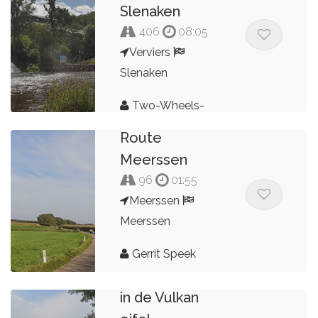
Slenaken
406
08:05
Verviers
Slenaken
Two-Wheels-
Down
Route
Meerssen
96
01:55
Meerssen
Meerssen
Gerrit Speek
lang weekend
in de Vulkan