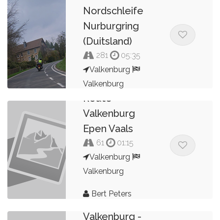
Nordschleife
Nurburgring
(Duitsland)
281
05:35
Valkenburg
Valkenburg
Route
Bert Peters
Valkenburg
Epen Vaals
61
01:15
Valkenburg
Valkenburg
Bert Peters
Route
Valkenburg -