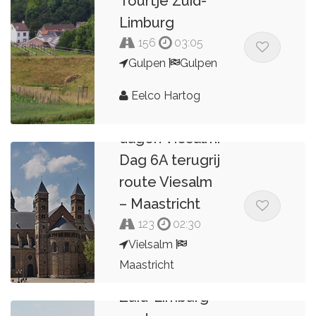
Tourtje Zuid-
Limburg
156
03:05
Gulpen
Gulpen
Eelco Hartog
2,3,4,5 of 6
dagen Viesalm.
Dag 6A terugrij
route Viesalm
– Maastricht
123
02:30
Vielsalm
Maastricht
Zuid-Limburg
Kees van de Pol