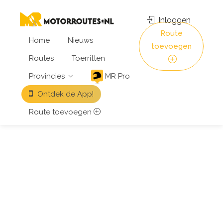
Inloggen
Route
Home
Nieuws
toevoegen
Routes
Toerritten
Provincies
MR Pro
Ontdek de App!
Route toevoegen