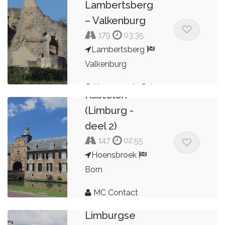
Lambertsberg
– Valkenburg
179
03:35
Lambertsberg
Valkenburg
Landhuizen &
Kees van de Pol
Kastelen
(Limburg -
deel 2)
147
02:55
Hoensbroek
Born
MC Contact
Zuid-
Dordrecht
Limburgse