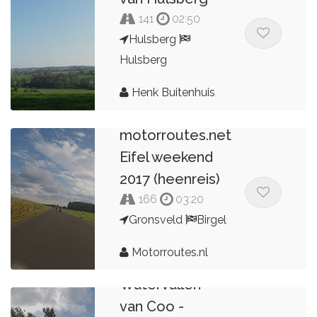
141
02:50
Hulsberg
Hulsberg
Henk Buitenhuis
motorroutes.net
Eifel weekend
2017 (heenreis)
166
03:20
Gronsveld
Birgel
Motorroutes.nl
Verviers -
Watervallen
van Coo -