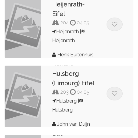
Heijenrath-
Eifel
204
04:05
Heijenrath
Heijenrath
Henk Buitenhuis
Rondrit
Hulsberg
(Limburg) Eifel
203
04:05
Hulsberg
Hulsberg
Valkenburg -
John van Duijn
Bad