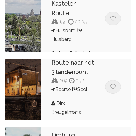
Kastelen
Route
155
03:05
Hulsberg
Hulsberg
Henk Buitenhuis
Route naar het
3 landenpunt
269
05:25
Beerse
Geel
Dirk
Breugelmans
Limburg