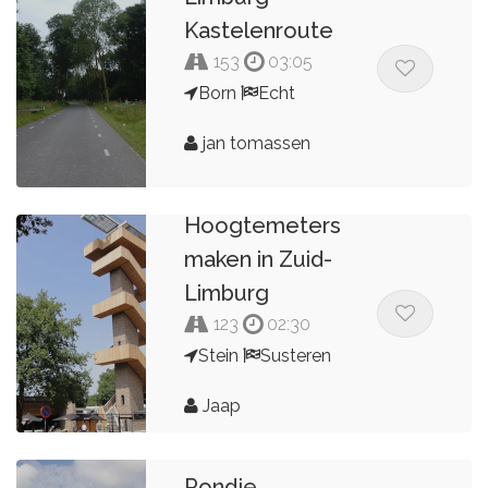
Kastelenroute
153
03:05
Born
Echt
jan tomassen
Hoogtemeters
maken in Zuid-
Limburg
123
02:30
Stein
Susteren
Jaap
Rondje