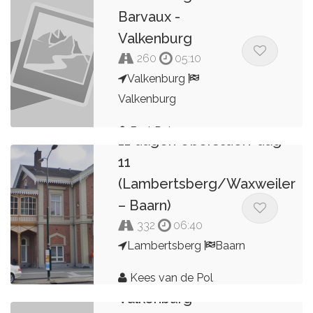
Barvaux -
Valkenburg
260
05:10
Valkenburg
Valkenburg
Bert Peters
11 dagen Oberstdorf dag
11
(Lambertsberg/Waxweiler
– Baarn)
332
06:40
Lambertsberg
Baarn
Kees van de Pol
Valkenburg