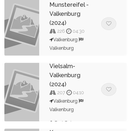
Munstereifel -
Valkenburg
(2024)
226
04:30
Valkenburg
Valkenburg
Valkenburg-
Bert Peters
Vielsalm-
Valkenburg
(2024)
207
04:10
Valkenburg
Valkenburg
2025
Valkenburg-
Bert Peters