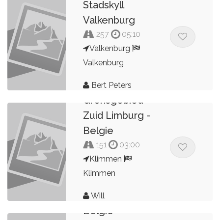
Stadskyll
Valkenburg
257
05:10
Valkenburg
Valkenburg
Bert Peters
Grensgebied
Zuid Limburg -
Belgie
151
03:00
Klimmen
Klimmen
Will
Belgie -