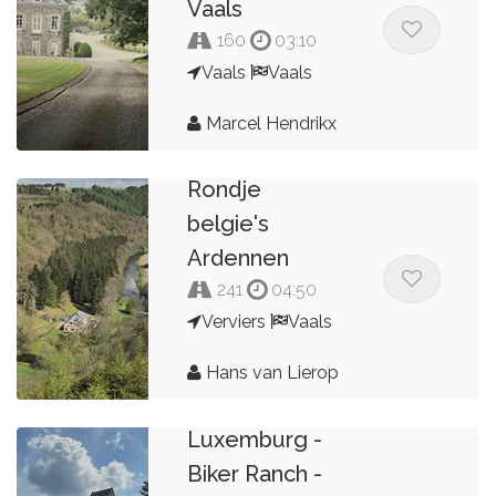
Vaals
160
03:10
Vaals
Vaals
Marcel Hendrikx
Rondje
belgie's
Ardennen
241
04:50
Verviers
Vaals
Hans van Lierop
Vaals -
Luxemburg -
Biker Ranch -