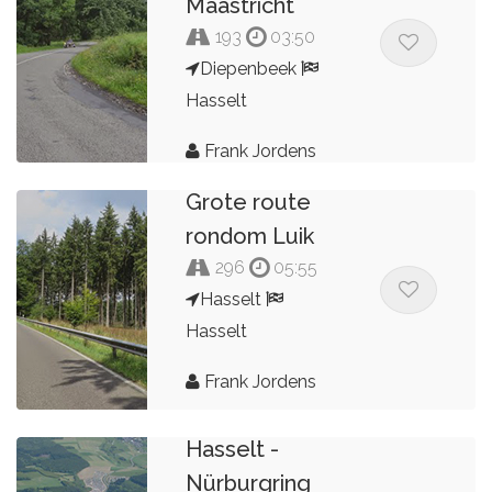
Maastricht
193
03:50
Diepenbeek
Hasselt
Frank Jordens
Grote route
rondom Luik
296
05:55
Hasselt
Hasselt
Frank Jordens
Hasselt -
Nürburgring