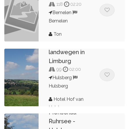
118
02:20
Bemelen
Bemelen
Ton
Dorpen en
landwegen in
Limburg
99
02:00
Hulsberg
Hulsberg
Hotel Hof van
Hulsberg -
Hulsberg
Monschau -
Ruhrsee -