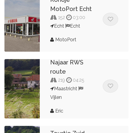
MotoPort Echt
152
03:00
Echt
Echt
MotoPort
Najaar RWS
route
219
04:25
Maastricht
Vijlen
Eric