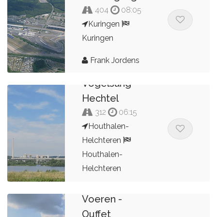
404
08:05
Kuringen
Kuringen
Frank Jordens
Hechtel -
Vogelsang -
Hechtel
312
06:15
Houthalen-
Helchteren
Houthalen-
Helchteren
Frank Jordens
Voeren -
Ouffet