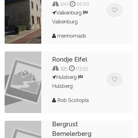
100
02:00
Valkenburg
Valkenburg
mennomads
Rondje Eifel
195
03:55
Hulsberg
Hulsberg
Rob Scotopia
Bergrust
Bemelerberg