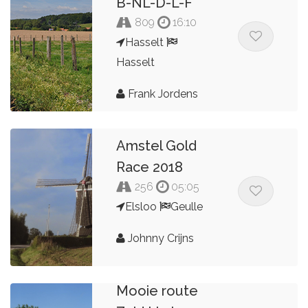
B-NL-D-L-F
809
16:10
Hasselt
Hasselt
Frank Jordens
Amstel Gold
Race 2018
256
05:05
Elsloo
Geulle
Johnny Crijns
Mooie route