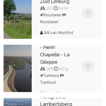
Zuid Limburg
202
04:00
Roosteren
Roosteren
Wil van Montfort
Drielandenpunt
- Henri
Chapelle - La
Gileppe
328
06:35
Turnhout
Turnhout
Smets Ronny
Terugreis 2
Lambertsberg