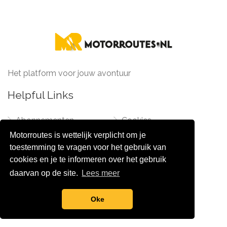
Bert Peters
Het platform voor jouw avontuur
Helpful Links
Abonnementen
Cookies
Motorroutes is wettelijk verplicht om je
Samenwerkingen
Contact
toestemming te vragen voor het gebruik van
Adverteren
cookies en je te informeren over het gebruik
daarvan op de site.
Lees meer
follow us
Oke