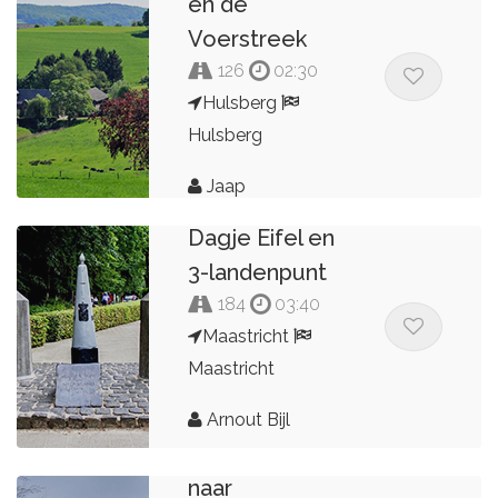
en de
Voerstreek
126
02:30
Hulsberg
Hulsberg
Jaap
Dagje Eifel en
3-landenpunt
184
03:40
Maastricht
Maastricht
Route vanaf
Arnout Bijl
Valkenburg
naar