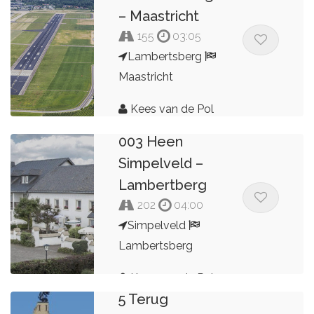
– Maastricht
155
03:05
Lambertsberg
Maastricht
Kees van de Pol
Lambertsberg
003 Heen
Simpelveld –
Lambertberg
202
04:00
Simpelveld
Lambertsberg
Lambertsberg
Kees van de Pol
5 Terug