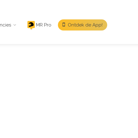
ncies
MR Pro
Ontdek de App!