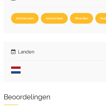
Amstelveen
Amsterdam
Woerden
Mui
Landen
Beoordelingen