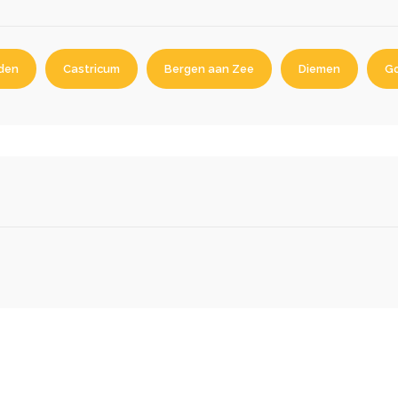
den
Castricum
Bergen aan Zee
Diemen
Go