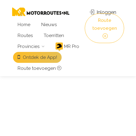
Inloggen
Route
Home
Nieuws
toevoegen
Routes
Toerritten
Provincies
MR Pro
Ontdek de App!
Route toevoegen