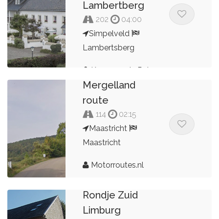
Lambertberg
202
04:00
Simpelveld
Lambertsberg
Kees van de Pol
Mergelland
route
114
02:15
Maastricht
Maastricht
Motorroutes.nl
Rondje Zuid
Limburg