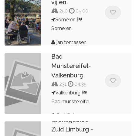
vijlen
250
05:00
Someren
Someren
jan tomassen
Valkenburg-
Bad
Munstereifel-
Valkenburg
231
04:35
Valkenburg
Bad munstereifel
Bert Peters
Grensgebied
Zuid Limburg -