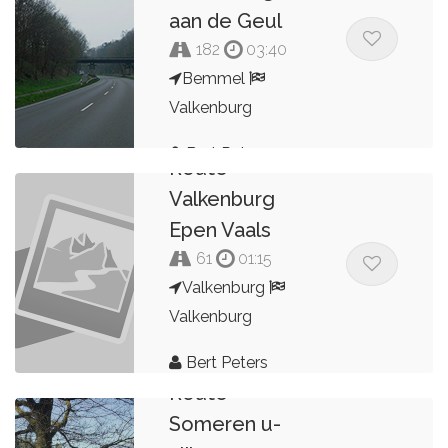
aan de Geul
182
03:40
Bemmel
Valkenburg
Bert Peters
Route
Valkenburg
Epen Vaals
61
01:15
Valkenburg
Valkenburg
Bert Peters
Route
Someren u-