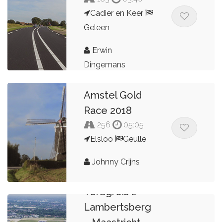
Cadier en Keer
Geleen
Erwin
Dingemans
Amstel Gold
Race 2018
256
05:05
Elsloo
Geulle
Johnny Crijns
Terugreis 2
Lambertsberg