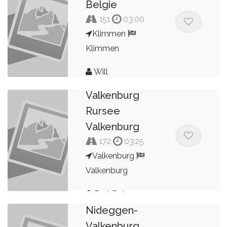
Belgie
151
03:00
Klimmen
Klimmen
Will
2025
Valkenburg
Rursee
Valkenburg
172
03:25
Valkenburg
Valkenburg
2025
Valkenburg-
Bert Peters
Nideggen-
Valkenburg