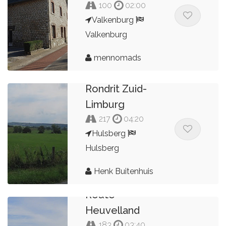
100
02:00
Valkenburg
Valkenburg
mennomads
Rondrit Zuid-
Limburg
217
04:20
Hulsberg
Hulsberg
Henk Buitenhuis
Route
Heuvelland
183
03:40