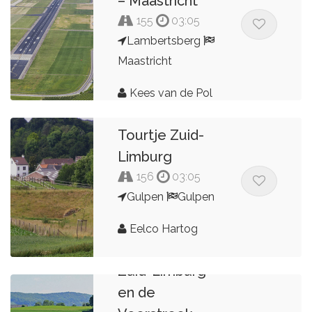
– Maastricht
155
03:05
Lambertsberg
Maastricht
Kees van de Pol
Tourtje Zuid-
Limburg
156
03:05
Gulpen
Gulpen
Eelco Hartog
Zuid-Limburg
en de