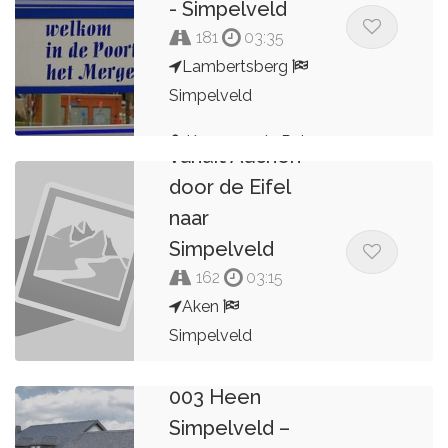
- Simpelveld
181
03:35
Lambertsberg
Simpelveld
Rondje Eifel
Kees van de Pol
vanuit Aachen
door de Eifel
naar
Simpelveld
162
03:15
Aken
Simpelveld
Lambertsberg
Gerard Wolters
003 Heen
Simpelveld –