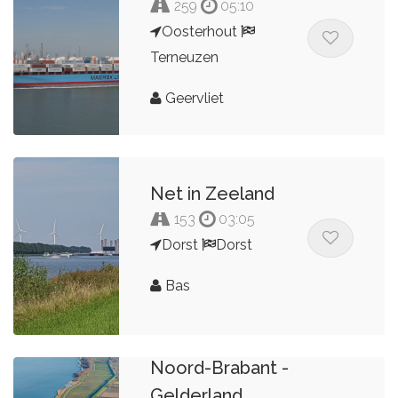
259
05:10
Oosterhout
Terneuzen
Geervliet
Net in Zeeland
153
03:05
Dorst
Dorst
Bas
Vestingstedenrit
Noord-Brabant -
Gelderland