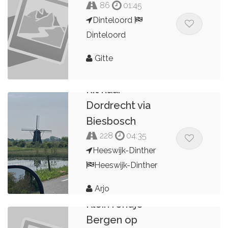
86
01:45
Dinteloord
Dinteloord
Gitte
Rit naar
Dordrecht via
Biesbosch
228
04:35
Heeswijk-Dinther
Heeswijk-Dinther
Arjo
Klein rondje
Bergen op