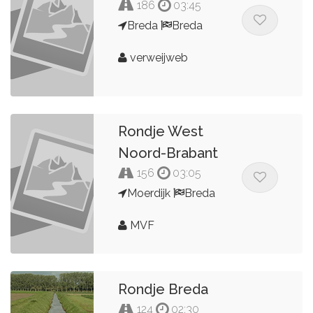
186
03:45
Breda
Breda
verweijweb
Rondje West
Noord-Brabant
156
03:05
Moerdijk
Breda
MVF
Rondje Breda
124
02:30