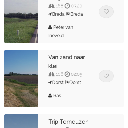
168
03:20
Breda
Breda
Peter van
Ineveld
Van zand naar
klei
106
02:05
Dorst
Dorst
Bas
Trip Terneuzen