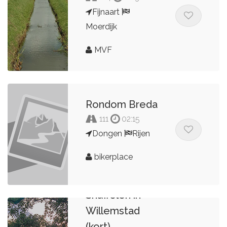
Fijnaart
Moerdijk
MVF
Rondom Breda
111
02:15
Dongen
Rijen
bikerplace
Snuffelen in
Willemstad
(kort)