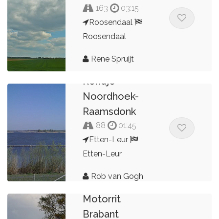
163
03:15
Roosendaal
Roosendaal
Rene Spruijt
Rondje
Noordhoek-
Raamsdonk
88
01:45
Etten-Leur
Etten-Leur
Rob van Gogh
Motorrit
Brabant