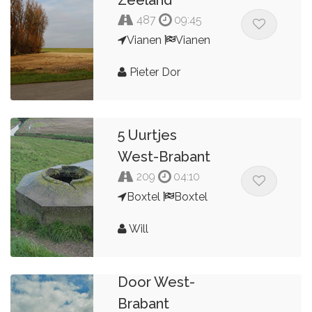
Zeeland
487
09:45
Vianen
Vianen
Pieter Dor
5 Uurtjes
West-Brabant
209
04:10
Boxtel
Boxtel
Will
Door West-
Brabant