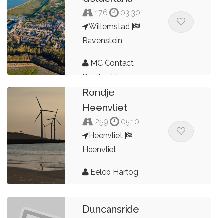
176
03:30
Willemstad
Ravenstein
MC Contact
Dordrecht
Rondje
Heenvliet
259
05:10
Heenvliet
Heenvliet
Eelco Hartog
Duncansride