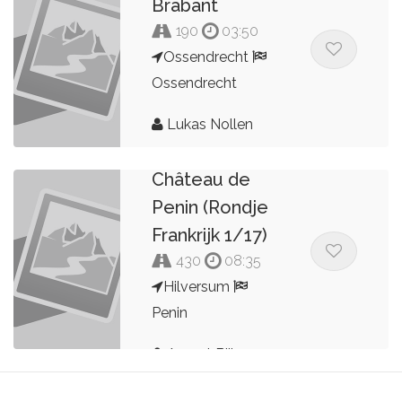
Brabant
190
03:50
Ossendrecht
Ossendrecht
Lukas Nollen
Hilversum - Le
Château de
Penin (Rondje
Frankrijk 1/17)
430
08:35
Hilversum
Penin
Arnout Bijl