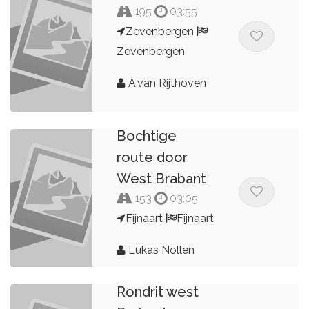
195
03:55
Zevenbergen
Zevenbergen
A.van Rijthoven
Bochtige
route door
West Brabant
153
03:05
Fijnaart
Fijnaart
Lukas Nollen
Rondrit west