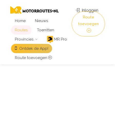
Inloggen
Route
Home
Nieuws
toevoegen
Routes
Toerritten
Provincies
MR Pro
Ontdek de App!
Route toevoegen