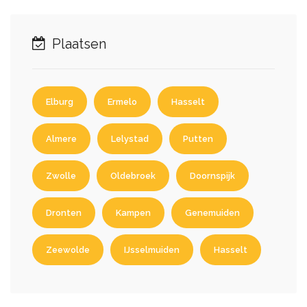
Plaatsen
Elburg
Ermelo
Hasselt
Almere
Lelystad
Putten
Zwolle
Oldebroek
Doornspijk
Dronten
Kampen
Genemuiden
Zeewolde
IJsselmuiden
Hasselt